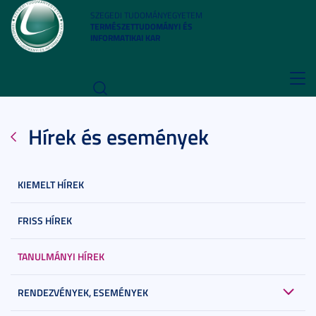
SZEGEDI TUDOMÁNYEGYETEM
TERMÉSZETTUDOMÁNYI ÉS
INFORMATIKAI KAR
Toggl
navig
Hírek és események
KIEMELT HÍREK
FRISS HÍREK
TANULMÁNYI HÍREK
RENDEZVÉNYEK, ESEMÉNYEK