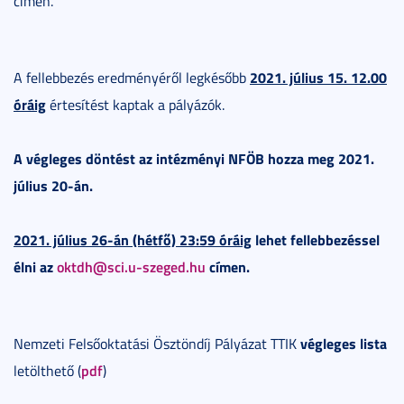
címen.
2021. július 15. 12.00
A fellebbezés eredményéről legkésőbb
óráig
értesítést kaptak a pályázók.
A végleges döntést az intézményi NFÖB hozza meg 2021.
július 20-án.
2021. július 26-án (hétfő) 23:59 óráig
lehet fellebbezéssel
élni az
oktdh@sci.u-szeged.hu
címen.
végleges lista
Nemzeti Felsőoktatási Ösztöndíj Pályázat TTIK
pdf
letölthető (
)