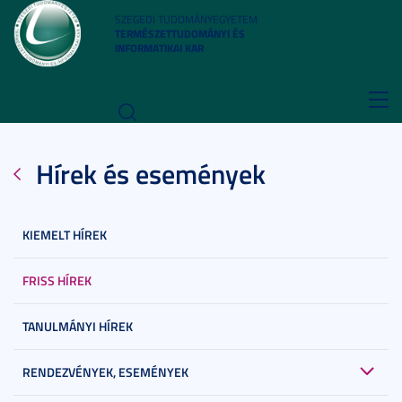
SZEGEDI TUDOMÁNYEGYETEM
TERMÉSZETTUDOMÁNYI ÉS
INFORMATIKAI KAR
Toggl
navig
Hírek és események
KIEMELT HÍREK
FRISS HÍREK
TANULMÁNYI HÍREK
RENDEZVÉNYEK, ESEMÉNYEK