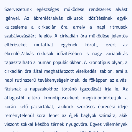
Szervezetünk egészséges működése rendszeres alvást
igényel. Az ébrenlét/alvás ciklusok időzítésének egyik
kulcseleme a cirkadián óra, amely a napi ritmusok
szabályozásáért felelős. A cirkadián óra működése jelentős
eltéréseket mutathat egyének között, ezért az
ébrenlét/alvás ciklusok időzítésében is nagy variabilitás
tapasztalható a humán populációkban. A kronotípus olyan, a
cirkadián óra által meghatározott viselkedési sablon, ami a
napi rutinszerű tevékenységeinknek, de főképpen az alvási
fázisnak a napszakokhoz történő igazodását írja le. Az
átlagostól eltérő kronotípusokként megkülönböztetjük a
korán kelő pacsirtákat, akiknek szokásos ébredési ideje
reménytelenül korai lehet az éjjeli baglyok számára, akik
viszont sokkal később térnek nyugovóra. Egyes vélemények