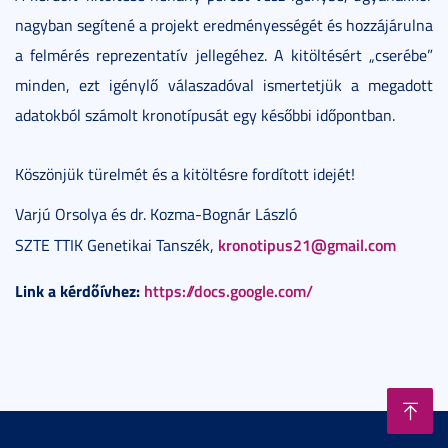
nagyban segítené a projekt eredményességét és hozzájárulna
a felmérés reprezentatív jellegéhez. A kitöltésért „cserébe”
minden, ezt igénylő válaszadóval ismertetjük a megadott
adatokból számolt kronotípusát egy későbbi időpontban.
Köszönjük türelmét és a kitöltésre fordított idejét!
Varjú Orsolya és dr. Kozma-Bognár László
kronotipus21@gmail.com
SZTE TTIK Genetikai Tanszék,
Link a kérdőívhez:
https://docs.google.com/