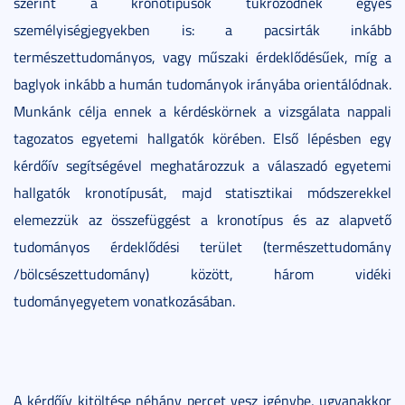
szerint a kronotípusok tükröződnek egyes
személyiségjegyekben is: a pacsirták inkább
természettudományos, vagy műszaki érdeklődésűek, míg a
baglyok inkább a humán tudományok irányába orientálódnak.
Munkánk célja ennek a kérdéskörnek a vizsgálata nappali
tagozatos egyetemi hallgatók körében. Első lépésben egy
kérdőív segítségével meghatározzuk a válaszadó egyetemi
hallgatók kronotípusát, majd statisztikai módszerekkel
elemezzük az összefüggést a kronotípus és az alapvető
tudományos érdeklődési terület (természettudomány
/bölcsészettudomány) között, három vidéki
tudományegyetem vonatkozásában.
A kérdőív kitöltése néhány percet vesz igénybe, ugyanakkor