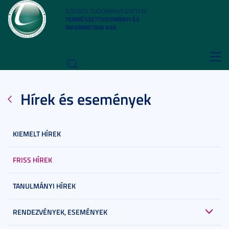
SZEGEDI TUDOMÁNYEGYETEM
TERMÉSZETTUDOMÁNYI ÉS
INFORMATIKAI KAR
Toggl
navig
Hírek és események
KIEMELT HÍREK
FRISS HÍREK
TANULMÁNYI HÍREK
RENDEZVÉNYEK, ESEMÉNYEK