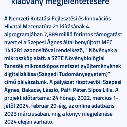
kiadvány megjelentetésére
A Nemzeti Kutatási Fejlesztési és Innovációs
Hivatal Mecenatúra 21 kiírásának 4.
alprogramjában 7,889 millió forintos támogatást
nyert el a Szepesi Ágnes által benyújtott MEC
141281 azonosítóval rendelkező, " Növények a
mikroszkóp alatt: a SZTE Növénybiológiai
Tanszék mikroszkópos metszet gyűjteményének
digitalizálása (Szegedi Tudományegyetem)”
című pályázatunk. A pályázat résztvevői: Szepesi
Ágnes, Bakacsy László, Pálfi Péter, Sípos Lilla. A
projekt időtartama: 24 hónap, 2022. március 1-
jétől 2024. február 29-éig, az online adatbázis
2023 márciusában, míg a könyv megjelenése
2024 elején várható.