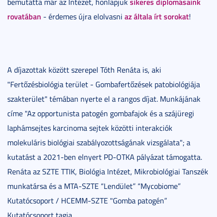
sikeres diplomásaink
bemutatta már az Intézet, honlapjuk
rovatában
az általa írt sorokat
- érdemes újra elolvasni
!
A díjazottak között szerepel Tóth Renáta is, aki
"Fertőzésbiológia terület - Gombafertőzések patobiológiája
szakterület" témában nyerte el a rangos díjat. Munkájának
címe "Az opportunista patogén gombafajok és a szájüregi
laphámsejtes karcinoma sejtek közötti interakciók
molekuláris biológiai szabályozottságának vizsgálata"; a
kutatást a 2021-ben elnyert PD-OTKA pályázat támogatta.
Renáta az SZTE TTIK, Biológia Intézet, Mikrobiológiai Tanszék
munkatársa és a MTA-SZTE “Lendület” “Mycobiome”
Kutatócsoport / HCEMM-SZTE "Gomba patogén”
Kutatócsoport tagja.