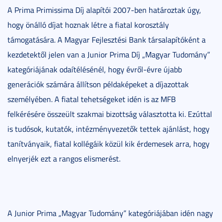
A Prima Primissima Díj alapítói 2007-ben határoztak úgy,
hogy önálló díjat hoznak létre a fiatal korosztály
támogatására. A Magyar Fejlesztési Bank társalapítóként a
kezdetektől jelen van a Junior Prima Díj „Magyar Tudomány”
kategóriájának odaítélésénél, hogy évről-évre újabb
generációk számára állítson példaképeket a díjazottak
személyében. A fiatal tehetségeket idén is az MFB
felkérésére összeült szakmai bizottság választotta ki. Ezúttal
is tudósok, kutatók, intézményvezetők tettek ajánlást, hogy
tanítványaik, fiatal kollégáik közül kik érdemesek arra, hogy
elnyerjék ezt a rangos elismerést.
A Junior Prima „Magyar Tudomány” kategóriájában idén nagy