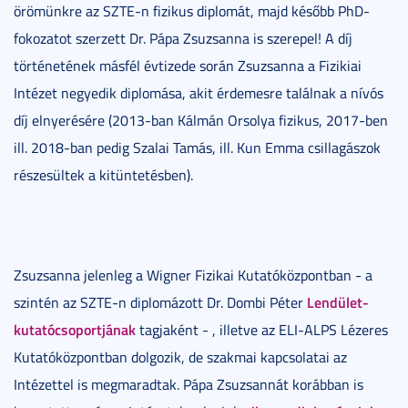
örömünkre az SZTE-n fizikus diplomát, majd később PhD-
fokozatot szerzett Dr. Pápa Zsuzsanna is szerepel! A díj
történetének másfél évtizede során Zsuzsanna a Fizikiai
Intézet negyedik diplomása, akit érdemesre találnak a nívós
díj elnyerésére (2013-ban Kálmán Orsolya fizikus, 2017-ben
ill. 2018-ban pedig Szalai Tamás, ill. Kun Emma csillagászok
részesültek a kitüntetésben).
Zsuzsanna jelenleg a Wigner Fizikai Kutatóközpontban - a
Lendület-
szintén az SZTE-n diplomázott Dr. Dombi Péter
kutatócsoportjának
tagjaként - , illetve az ELI-ALPS Lézeres
Kutatóközpontban dolgozik, de szakmai kapcsolatai az
Intézettel is megmaradtak. Pápa Zsuzsannát korábban is