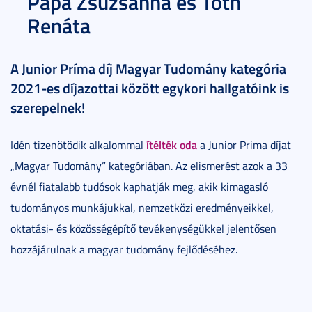
Pápa Zsuzsanna és Tóth
Renáta
A Junior Príma díj Magyar Tudomány kategória
2021-es díjazottai között egykori hallgatóink is
szerepelnek!
ítélték oda
Idén tizenötödik alkalommal
a Junior Prima díjat
„Magyar Tudomány” kategóriában. Az elismerést azok a 33
évnél fiatalabb tudósok kaphatják meg, akik kimagasló
tudományos munkájukkal, nemzetközi eredményeikkel,
oktatási- és közösségépítő tevékenységükkel jelentősen
hozzájárulnak a magyar tudomány fejlődéséhez.