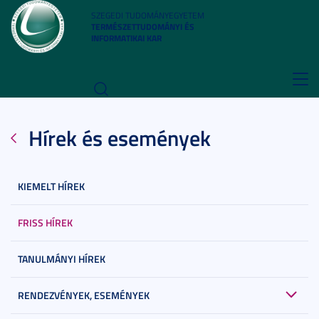
SZEGEDI TUDOMÁNYEGYETEM
TERMÉSZETTUDOMÁNYI ÉS
INFORMATIKAI KAR
Toggl
navig
Hírek és események
KIEMELT HÍREK
FRISS HÍREK
TANULMÁNYI HÍREK
RENDEZVÉNYEK, ESEMÉNYEK