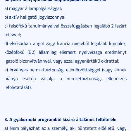
a) magyar állampolgársággal;
b) aktív hallgatói jogviszonnyal;
c) felsőfokú tanulmányaival összefüggésben legalább 2 lezárt
félévvel;
d) elsősorban angol vagy francia nyelvből legalább komplex,
középfokú (B2) államilag elismert nyelvvizsga eredményt
igazoló bizonyítvánnyal, vagy azzal egyenértékű okirattal;
e) érvényes nemzetbiztonsági ellenőrzöttséggel (vagy ennek
hiánya esetén vállalja a nemzetbiztonsági ellenőrzés
lefolytatását).
3. A gyakornoki programból kizáró általános feltételek:
a) Nem pályázhat az a személy, aki büntetett előéletű, vagy