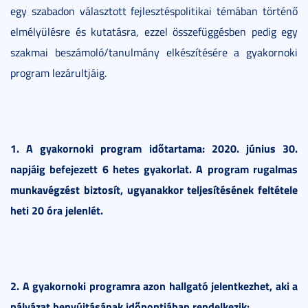
egy szabadon választott fejlesztéspolitikai témában történő
elmélyülésre és kutatásra, ezzel összefüggésben pedig egy
szakmai beszámoló/tanulmány elkészítésére a gyakornoki
program lezárultjáig.
1. A gyakornoki program időtartama: 2020. június 30.
napjáig befejezett 6 hetes gyakorlat. A program rugalmas
munkavégzést biztosít, ugyanakkor teljesítésének feltétele
heti 20 óra jelenlét.
2. A gyakornoki programra azon hallgató jelentkezhet, aki a
pályázat benyújtásának időpontjában rendelkezik: