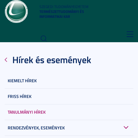
SZEGEDI TUDOMÁNYEGYETEM
TERMÉSZETTUDOMÁNYI ÉS
INFORMATIKAI KAR
Toggl
navig
Hírek és események
KIEMELT HÍREK
FRISS HÍREK
TANULMÁNYI HÍREK
RENDEZVÉNYEK, ESEMÉNYEK