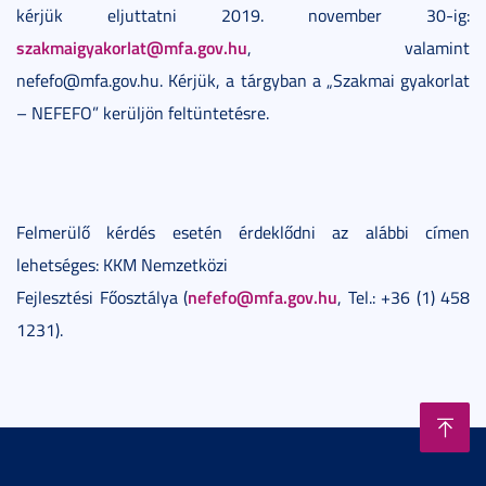
kérjük eljuttatni 2019. november 30-ig:
szakmaigyakorlat@mfa.gov.hu
, valamint
nefefo@mfa.gov.hu. Kérjük, a tárgyban a „Szakmai gyakorlat
– NEFEFO” kerüljön feltüntetésre.
Felmerülő kérdés esetén érdeklődni az alábbi címen
lehetséges: KKM Nemzetközi
nefefo@mfa.gov.hu
Fejlesztési Főosztálya (
, Tel.: +36 (1) 458
1231).