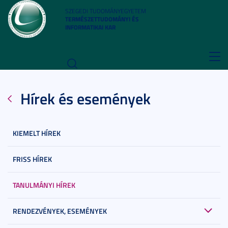
SZEGEDI TUDOMÁNYEGYETEM
TERMÉSZETTUDOMÁNYI ÉS
INFORMATIKAI KAR
Toggl
navig
Hírek és események
KIEMELT HÍREK
FRISS HÍREK
TANULMÁNYI HÍREK
RENDEZVÉNYEK, ESEMÉNYEK