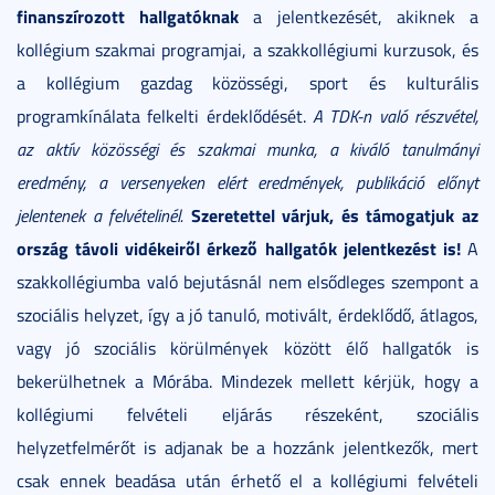
finanszírozott hallgatóknak
a jelentkezését, akiknek a
kollégium szakmai programjai, a szakkollégiumi kurzusok, és
a kollégium gazdag közösségi, sport és kulturális
programkínálata felkelti érdeklődését.
A TDK-n való részvétel,
az aktív közösségi és szakmai munka, a kiváló tanulmányi
eredmény, a versenyeken elért eredmények, publikáció előnyt
Szeretettel várjuk, és támogatjuk az
jelentenek a felvételinél.
ország távoli vidékeiről érkező hallgatók jelentkezést is!
A
szakkollégiumba való bejutásnál nem elsődleges szempont a
szociális helyzet, így a jó tanuló, motivált, érdeklődő, átlagos,
vagy jó szociális körülmények között élő hallgatók is
bekerülhetnek a Mórába. Mindezek mellett kérjük, hogy a
kollégiumi felvételi eljárás részeként, szociális
helyzetfelmérőt is adjanak be a hozzánk jelentkezők, mert
csak ennek beadása után érhető el a kollégiumi felvételi