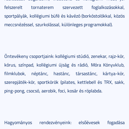
felszerelt tornaterem szervezett foglalkozásokkal,
sportpályák, kollégiumi büfé és kávézó (borkóstolókkal, közös
meccsnézéssel, szurkolással, különleges programokkal).
Öntevékeny csoportjaink: kollégiumi stúdió, zenekar, rajz-kör,
kórus, színpad, kollégiumi újság és rádió, Móra Könyvklub,
filmklubok, néptánc, hastánc, társastánc, kártya-kör,
szerepjáték-kör, sportkörök (pilates, kettlebell és TRX, sakk,
ping-pong, csocsó, aerobik, foci, kosár és röplabda.
Hagyományos rendezvényeink: elsőévesek fogadása