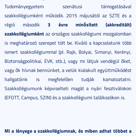
Tudományegyetem szenátusi támogatásával
szakkollégiumként működik. 2015 májusától az SZTE és a
3 évre minősített (akkreditált)
régió második
szakkollégiumként
az országos szakkollégiumi mozgalomban
is meghatározó szerepet tölt be. Kiváló a kapcsolatunk több
ismert szakkollégiummal (pl. Rajk, Bolyai, Simonyi, Kerényi,
Biztonságpolitikai, EVK, stb..), vagy mi látjuk vendégül őket,
vagy ők hívnak bennünket, a velük kialakult együttműködést
hallgatóink is megfelelően tudják kamatoztatni.
Szakkollégiumunk képviselteti magát a nyári fesztiválokon
(EFOTT, Campus, SZIN) és a szakkollégiumi találkozókon is.
Mi a lényege a szakkollégiumnak, és miben adhat többet a