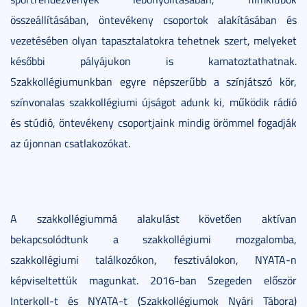
összeállításában, öntevékeny csoportok alakításában és
vezetésében olyan tapasztalatokra tehetnek szert, melyeket
későbbi pályájukon is kamatoztathatnak.
Szakkollégiumunkban egyre népszerűbb a színjátszó kör,
színvonalas szakkollégiumi újságot adunk ki, működik rádió
és stúdió, öntevékeny csoportjaink mindig örömmel fogadják
az újonnan csatlakozókat.
A szakkollégiummá alakulást követően aktívan
bekapcsolódtunk a szakkollégiumi mozgalomba,
szakkollégiumi találkozókon, fesztiválokon, NYATA-n
képviseltettük magunkat. 2016-ban Szegeden először
Interkoll-t és NYATA-t (Szakkollégiumok Nyári Tábora)