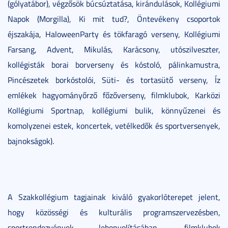
(gólyatábor), végzősök búcsúztatása, kirándulások, Kollégiumi
Napok (Morgilla), Ki mit tud?, Öntevékeny csoportok
éjszakája, HaloweenParty és tökfaragó verseny, Kollégiumi
Farsang, Advent, Mikulás, Karácsony, utószilveszter,
kollégisták borai borverseny és kóstoló, pálinkamustra,
Pincészetek borkóstolói, Süti- és tortasütő verseny, Íz
emlékek hagyományőrző főzőverseny, filmklubok, Karközi
Kollégiumi Sportnap, kollégiumi bulik, könnyűzenei és
komolyzenei estek, koncertek, vetélkedők és sportversenyek,
bajnokságok).
A Szakkollégium tagjainak kiváló gyakorlóterepet jelent,
hogy közösségi és kulturális programszervezésben,
sportrendezvények lebonyolításában, filmklubok