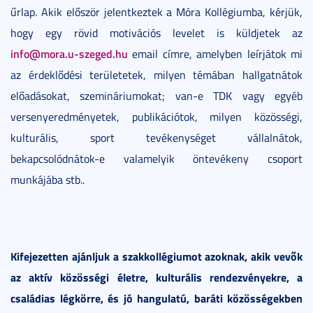
űrlap. Akik először jelentkeztek a Móra Kollégiumba, kérjük,
hogy egy rövid motivációs levelet is küldjetek az
info@mora.u-szeged.hu
email címre, amelyben leírjátok mi
az érdeklődési területetek, milyen témában hallgatnátok
előadásokat, szemináriumokat; van-e TDK vagy egyéb
versenyeredményetek, publikációtok, milyen közösségi,
kulturális, sport tevékenységet vállalnátok,
bekapcsolódnátok-e valamelyik öntevékeny csoport
munkájába stb..
Kifejezetten ajánljuk a szakkollégiumot azoknak, akik vevők
az aktív közösségi életre, kulturális rendezvényekre, a
családias légkörre, és jó hangulatú, baráti közösségekben