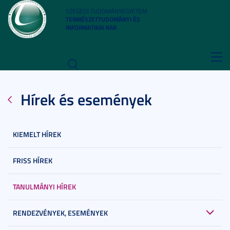
SZEGEDI TUDOMÁNYEGYETEM
TERMÉSZETTUDOMÁNYI ÉS
INFORMATIKAI KAR
Toggl
navig
Hírek és események
KIEMELT HÍREK
FRISS HÍREK
TANULMÁNYI HÍREK
RENDEZVÉNYEK, ESEMÉNYEK