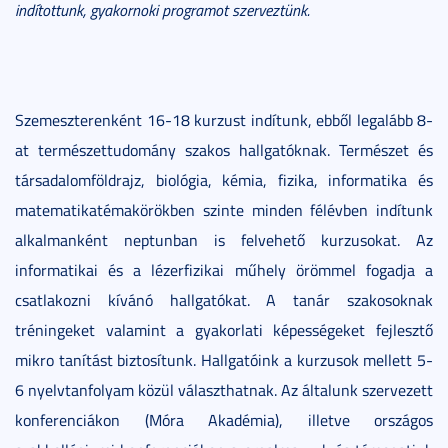
indítottunk, gyakornoki programot szerveztünk.
Szemeszterenként 16-18 kurzust indítunk, ebből legalább 8-
at természettudomány szakos hallgatóknak. Természet és
társadalomföldrajz, biológia, kémia, fizika, informatika és
matematikatémakörökben szinte minden félévben indítunk
alkalmanként neptunban is felvehető kurzusokat. Az
informatikai és a lézerfizikai műhely örömmel fogadja a
csatlakozni kívánó hallgatókat. A tanár szakosoknak
tréningeket valamint a gyakorlati képességeket fejlesztő
mikro tanítást biztosítunk. Hallgatóink a kurzusok mellett 5-
6 nyelvtanfolyam közül választhatnak. Az általunk szervezett
konferenciákon (Móra Akadémia), illetve országos