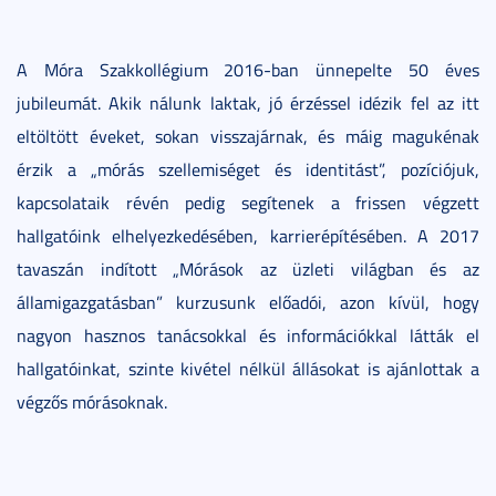
A Móra Szakkollégium 2016-ban ünnepelte 50 éves
jubileumát. Akik nálunk laktak, jó érzéssel idézik fel az itt
eltöltött éveket, sokan visszajárnak, és máig magukénak
érzik a „mórás szellemiséget és identitást”, pozíciójuk,
kapcsolataik révén pedig segítenek a frissen végzett
hallgatóink elhelyezkedésében, karrierépítésében. A 2017
tavaszán indított „Mórások az üzleti világban és az
államigazgatásban” kurzusunk előadói, azon kívül, hogy
nagyon hasznos tanácsokkal és információkkal látták el
hallgatóinkat, szinte kivétel nélkül állásokat is ajánlottak a
végzős mórásoknak.