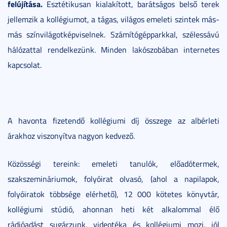
felújítása.
Esztétikusan kialakított, barátságos belső terek
jellemzik a kollégiumot, a tágas, világos emeleti szintek más-
más színvilágotképviselnek. Számítógépparkkal, szélessávú
hálózattal rendelkezünk. Minden lakószobában internetes
kapcsolat.
A havonta fizetendő kollégiumi díj összege az albérleti
árakhoz viszonyítva nagyon kedvező.
Közösségi tereink: emeleti tanulók, előadótermek,
szakszemináriumok, folyóirat olvasó, (ahol a napilapok,
folyóiratok többsége elérhető), 12 000 kötetes könyvtár,
kollégiumi stúdió, ahonnan heti két alkalommal élő
rádióadást sugárzunk, videotéka és kollégiumi mozi, jól