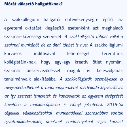
Mórát választó hallgatóknak?
A szakkollégium hallgatói öntevékenységre építő, az
egyetemi oktatást kiegészítő, esetenként azt meghaladó
szakmai–közösségi szervezet.
A szakkollégista többet vállal a
szakmai munkából, de ez által többet is nyer.
A szakkollégiumi
kurzusok indításával lehetőséget teremtünk
kollégistáinknak, hogy egy-egy kreatív ötlet nyomán,
szakmai önszerveződéssel maguk is beleszóljanak
tanulmányaik alakításába.
A szakkollégisták személyesen is
megismerkedhetnek a tudományterületek mértékadó képviselőivel,
az így szerzett ismeretek és kapcsolatok az egyetem elvégzését
követően a munkaerőpiacon is előnyt jelentenek. 2016-tól
cégekkel, vállalkozásokkal, munkaadókkal szorosabbra vontuk
együttműködésünket, amelynek eredményeként céges kurzust