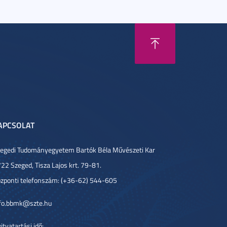
APCSOLAT
egedi Tudományegyetem Bartók Béla Művészeti Kar
22 Szeged, Tisza Lajos krt. 79-81.
zponti telefonszám: (+36-62) 544-605
fo.bbmk@szte.hu
itvatartási idő: