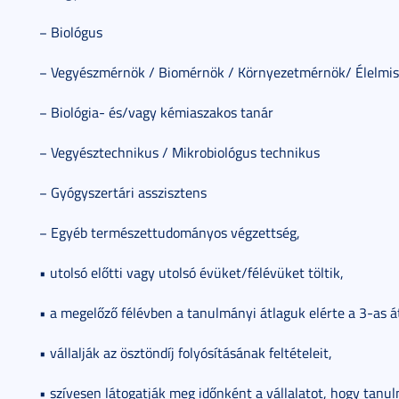
− Biológus
− Vegyészmérnök / Biomérnök / Környezetmérnök/ Élelmi
− Biológia- és/vagy kémiaszakos tanár
− Vegyésztechnikus / Mikrobiológus technikus
− Gyógyszertári asszisztens
− Egyéb természettudományos végzettség,
• utolsó előtti vagy utolsó évüket/félévüket töltik,
• a megelőző félévben a tanulmányi átlaguk elérte a 3-as á
• vállalják az ösztöndíj folyósításának feltételeit,
• szívesen látogatják meg időnként a vállalatot, hogy tanu