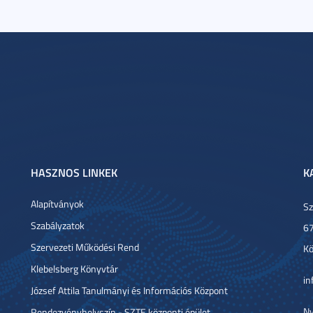
HASZNOS LINKEK
K
Alapítványok
Sz
Szabályzatok
67
Szervezeti Működési Rend
Kö
Klebelsberg Könyvtár
in
József Attila Tanulmányi és Információs Központ
Ny
Rendezvényhelyszín - SZTE központi épület