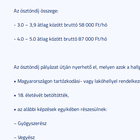
Az ösztöndíj összege:
- 3.0 – 3,9 átlag között bruttó 58 000 Ft/hó
- 4.0 – 5.0 átlag között bruttó 87 000 Ft/hó
Az ösztöndíj pályázat útján nyerhető el, melyen azok a hall
• Magyarországon tartózkodási- vagy lakóhellyel rendelkez
• 18. életévét betöltötték,
• az alábbi képzések egyikében részesülnek:
− Gyógyszerész
− Vegyész