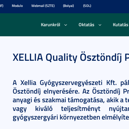
F)
Modulo
Webmail (SZTE)
(Bolyai)
(SOL)
Karunkról
Oktatás
Kutatás
XELLIA Quality Ösztöndíj
A Xellia Gyógyszervegyészeti Kft. pá
Ösztöndíj elnyerésére. Az Ösztöndíj P
anyagi és szakmai támogatása, akik a 
vagy kiváló teljesítményt nyújt
gyógyszergyári környezetben elmélyíte