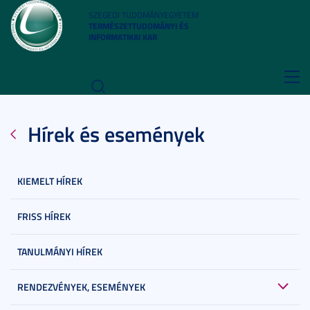
SZEGEDI TUDOMÁNYEGYETEM
TERMÉSZETTUDOMÁNYI ÉS
INFORMATIKAI KAR
Toggl
navig
Hírek és események
KIEMELT HÍREK
FRISS HÍREK
TANULMÁNYI HÍREK
RENDEZVÉNYEK, ESEMÉNYEK