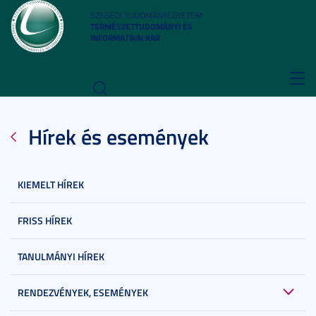
SZEGEDI TUDOMÁNYEGYETEM
TERMÉSZETTUDOMÁNYI ÉS
INFORMATIKAI KAR
Toggl
navig
Hírek és események
KIEMELT HÍREK
FRISS HÍREK
TANULMÁNYI HÍREK
RENDEZVÉNYEK, ESEMÉNYEK