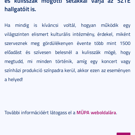
és kulisszák mögötti sétákkal várja az SZTE
hallgatóit is.
Ha mindig is kíváncsi voltál, hogyan működik egy
világszinten elismert kulturális intézmény, érdekel, miként
szerveznek meg gördülékenyen évente több mint 1500
előadást és szívesen belesnél a kulisszák mögé, hogy
megtudd, mi minden történik, amíg egy koncert vagy
színházi produkció színpadra kerül, akkor ezen az eseményen
a helyed!
MÜPA weboldalára
További információért látogass el a
.