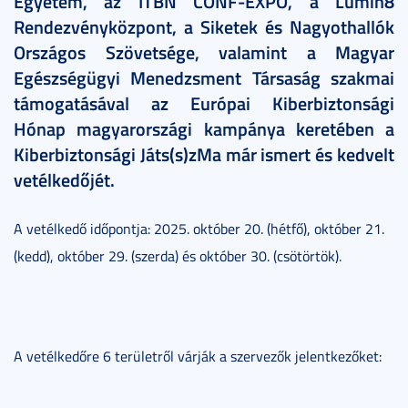
Egyetem, az ITBN CONF-EXPO, a Lumin8
Rendezvényközpont, a Siketek és Nagyothallók
Országos Szövetsége, valamint a Magyar
Egészségügyi Menedzsment Társaság szakmai
támogatásával az Európai Kiberbiztonsági
Hónap magyarországi kampánya keretében a
Kiberbiztonsági Játs(s)zMa már ismert és kedvelt
vetélkedőjét.
A vetélkedő időpontja: 2025. október 20. (hétfő), október 21.
(kedd), október 29. (szerda) és október 30. (csötörtök).
A vetélkedőre 6 területről várják a szervezők jelentkezőket: