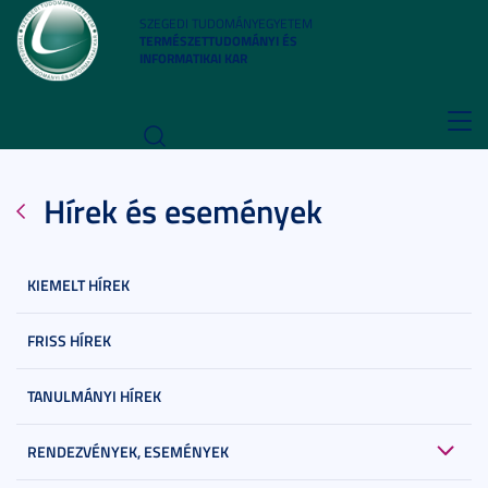
SZEGEDI TUDOMÁNYEGYETEM
TERMÉSZETTUDOMÁNYI ÉS
INFORMATIKAI KAR
Toggl
navig
Hírek és események
KIEMELT HÍREK
FRISS HÍREK
TANULMÁNYI HÍREK
RENDEZVÉNYEK, ESEMÉNYEK