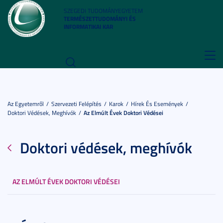
SZEGEDI TUDOMÁNYEGYETEM
TERMÉSZETTUDOMÁNYI ÉS
INFORMATIKAI KAR
Toggl
navig
Az Egyetemről
Szervezeti Felépítés
Karok
Hírek És Események
Doktori Védések, Meghívók
Az Elmúlt Évek Doktori Védései
Doktori védések, meghívók
AZ ELMÚLT ÉVEK DOKTORI VÉDÉSEI