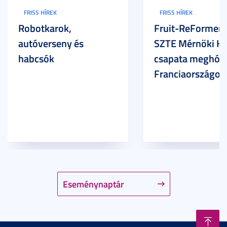
FRISS HÍREK
FRISS HÍREK
Robotkarok,
Fruit-ReFormers:
autóverseny és
SZTE Mérnöki Ka
habcsók
csapata meghódí
Franciaországot
Eseménynaptár