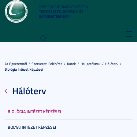
SZEGEDI TUDOMÁNYEGYETEM
TERMÉSZETTUDOMÁNYI ÉS
INFORMATIKAI KAR
Toggl
navig
Az Egyetemről
Szervezeti Felépítés
Karok
Hallgatóknak
Hálóterv
Biológia Intézet Képzései
Hálóterv
BIOLÓGIA INTÉZET KÉPZÉSEI
BOLYAI INTÉZET KÉPZÉSEI