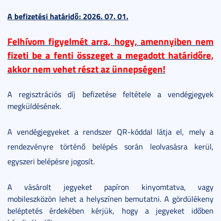
A befizetési határidő: 2026. 07. 01.
Felhívom figyelmét arra, hogy, amennyiben nem
fizeti be a fenti összeget a megadott határidőre,
akkor nem vehet részt az ünnepségen!
A regisztrációs díj befizetése feltétele a vendégjegyek
megküldésének.
A vendégjegyeket a rendszer QR-kóddal látja el, mely a
rendezvényre történő belépés során leolvasásra kerül,
egyszeri belépésre jogosít.
A vásárolt jegyeket papíron kinyomtatva, vagy
mobileszközön lehet a helyszínen bemutatni. A gördülékeny
beléptetés érdekében kérjük, hogy a jegyeket időben