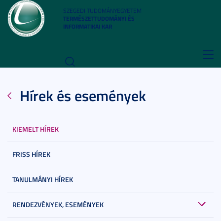
SZEGEDI TUDOMÁNYEGYETEM
TERMÉSZETTUDOMÁNYI ÉS
INFORMATIKAI KAR
Toggl
navig
Hírek és események
KIEMELT HÍREK
FRISS HÍREK
TANULMÁNYI HÍREK
RENDEZVÉNYEK, ESEMÉNYEK