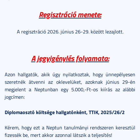
Regisztráció menete:
A regisztráció 2026. június 26-29. között lezajlott.
A jegyigénylés folyamata:
Azon hallgatók, akik úgy nyilatkoztak, hogy ünnepélyesen
szeretnék átvenni az oklevelüket, azoknak június 29-én
megjelent a Neptunban egy 5.000,-Ft-os kiírás az alábbi
jogcímen:
Diplomaosztó költsége hallgatónként, TTIK, 2025/26/2
Kérem, hogy ezt a Neptun tanulmányi rendszeren keresztül
fizessék be, mert akkor azonnal látszik a teljesítés!