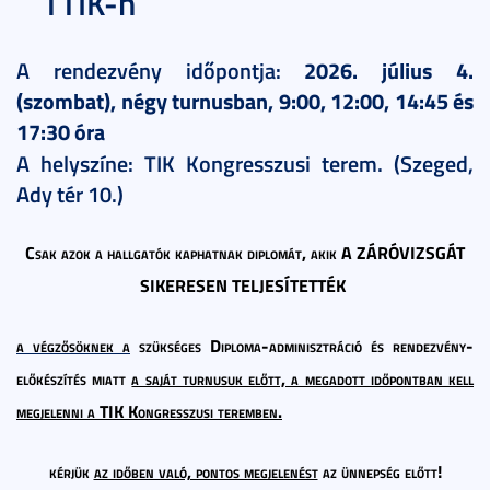
TTIK-n
A rendezvény időpontja:
2026. július 4.
(szombat), négy turnusban, 9:00, 12:00, 14:45 és
17:30 óra
A helyszíne: TIK Kongresszusi terem. (Szeged,
Ady tér 10.)
Csak azok a hallgatók kaphatnak diplomát
, akik
A ZÁRÓVIZSGÁT
SIKERESEN TELJESÍTETTÉK
a végzősöknek a
szükséges Diploma-adminisztráció és rendezvény-
előkészítés miatt
a saját turnusuk előtt, a megadott időpontban kell
megjelenni a TIK Kongresszusi teremben.
kérjük
az időben való, pontos megjelenést
az ünnepség előtt!