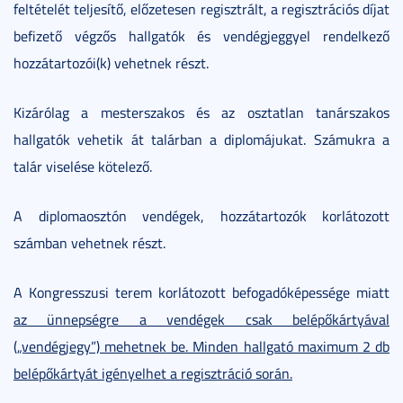
feltételét teljesítő, előzetesen regisztrált, a regisztrációs díjat
befizető végzős hallgatók és vendégjeggyel rendelkező
hozzátartozói(k) vehetnek részt.
Kizárólag a mesterszakos és az osztatlan tanárszakos
hallgatók vehetik át talárban a diplomájukat. Számukra a
talár viselése kötelező.
A diplomaosztón vendégek, hozzátartozók korlátozott
számban vehetnek részt.
A Kongresszusi terem korlátozott befogadóképessége miatt
az ünnepségre a vendégek csak belépőkártyával
(„vendégjegy”) mehetnek be. Minden hallgató maximum 2 db
belépőkártyát igényelhet a regisztráció során.