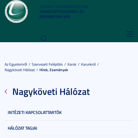
SZEGEDI TUDOMÁNYEGYETEM
TERMÉSZETTUDOMÁNYI ÉS
INFORMATIKAI KAR
Toggl
navig
Az Egyetemről
Szervezeti Felépítés
Karok
Karunkról
Nagyköveti Hálózat
Hírek, Események
Nagyköveti Hálózat
INTÉZETI KAPCSOLATTARTÓK
HÁLÓZAT TAGJAI