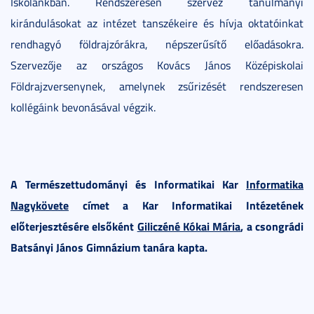
Iskolánkban. Rendszeresen szervez tanulmányi
kirándulásokat az intézet tanszékeire és hívja oktatóinkat
rendhagyó földrajzórákra, népszerűsítő előadásokra.
Szervezője az országos Kovács János Középiskolai
Földrajzversenynek, amelynek zsűrizését rendszeresen
kollégáink bevonásával végzik.
A Természettudományi és Informatikai Kar
Informatika
Nagykövete
címet a Kar Informatikai Intézetének
előterjesztésére elsőként
Giliczéné Kókai Mária
, a csongrádi
Batsányi János Gimnázium tanára kapta.