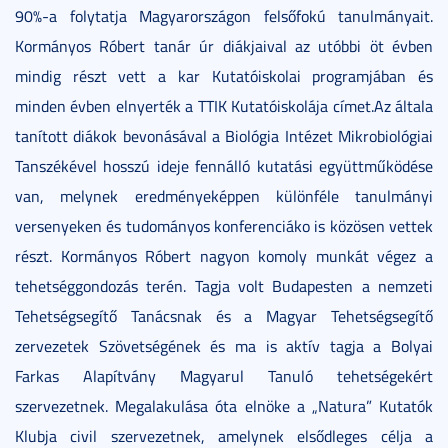
90%-a folytatja Magyarországon felsőfokú tanulmányait.
Kormányos Róbert tanár úr diákjaival az utóbbi öt évben
mindig részt vett a kar Kutatóiskolai programjában és
minden évben elnyerték a TTIK Kutatóiskolája címet.Az általa
tanított diákok bevonásával a Biológia Intézet Mikrobiológiai
Tanszékével hosszú ideje fennálló kutatási együttműködése
van, melynek eredményeképpen különféle tanulmányi
versenyeken és tudományos konferenciáko is közösen vettek
részt. Kormányos Róbert nagyon komoly munkát végez a
tehetséggondozás terén. Tagja volt Budapesten a nemzeti
Tehetségsegítő Tanácsnak és a Magyar Tehetségsegítő
zervezetek Szövetségének és ma is aktív tagja a Bolyai
Farkas Alapítvány Magyarul Tanuló tehetségekért
szervezetnek. Megalakulása óta elnöke a „Natura” Kutatók
Klubja civil szervezetnek, amelynek elsődleges célja a