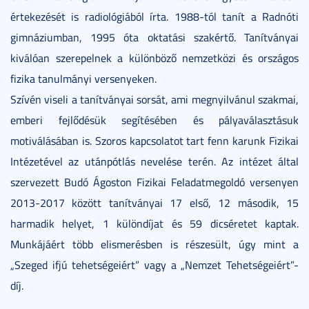
értekezését is radiológiából írta. 1988-tól tanít a Radnóti
gimnáziumban, 1995 óta oktatási szakértő. Tanítványai
kiválóan szerepelnek a különböző nemzetközi és országos
fizika tanulmányi versenyeken.
Szívén viseli a tanítványai sorsát, ami megnyilvánul szakmai,
emberi fejlődésük segítésében és pályaválasztásuk
motiválásában is. Szoros kapcsolatot tart fenn karunk Fizikai
Intézetével az utánpótlás nevelése terén. Az intézet által
szervezett Budó Ágoston Fizikai Feladatmegoldó versenyen
2013-2017 között tanítványai 17 első, 12 második, 15
harmadik helyet, 1 különdíjat és 59 dicséretet kaptak.
Munkájáért több elismerésben is részesült, úgy mint a
„Szeged ifjú tehetségeiért” vagy a „Nemzet Tehetségeiért”-
díj.