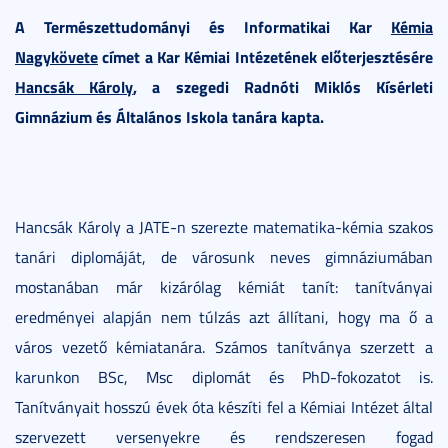
A Természettudományi és Informatikai Kar
Kémia
Nagykövete
címet a Kar Kémiai Intézetének előterjesztésére
Hancsák Károly
, a szegedi Radnóti Miklós Kísérleti
Gimnázium és Általános Iskola tanára kapta.
Hancsák Károly a JATE-n szerezte matematika-kémia szakos
tanári diplomáját, de városunk neves gimnáziumában
mostanában már kizárólag kémiát tanít: tanítványai
eredményei alapján nem túlzás azt állítani, hogy ma ő a
város vezető kémiatanára. Számos tanítványa szerzett a
karunkon BSc, Msc diplomát és PhD-fokozatot is.
Tanítványait hosszú évek óta készíti fel a Kémiai Intézet által
szervezett versenyekre és rendszeresen fogad