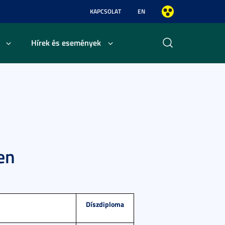
KAPCSOLAT
EN
Hírek és események
en
Díszdiploma