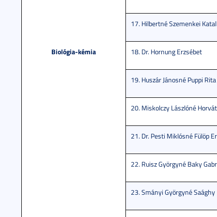
17. Hilbertné Szemenkei Katal
Biológia-kémia
18. Dr. Hornung Erzsébet
19. Huszár Jánosné Puppi Ri
20. Miskolczy Lászlóné Horvát
21. Dr. Pesti Miklósné Fülöp E
22. Ruisz Györgyné Baky Gabri
23. Smányi Györgyné Saághy 