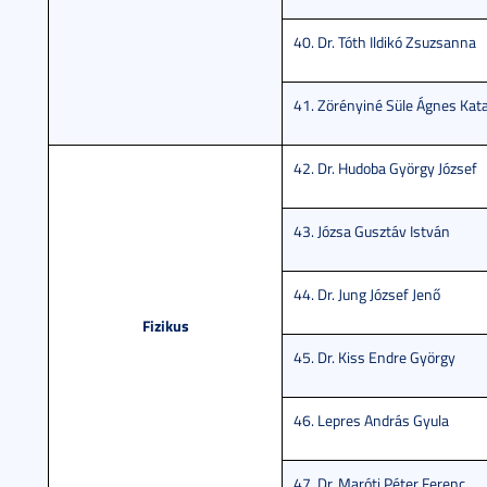
40. Dr. Tóth Ildikó Zsuzsanna
41. Zörényiné Süle Ágnes Kata
42. Dr. Hudoba György József
43. Józsa Gusztáv István
44. Dr. Jung József Jenő
Fizikus
45. Dr. Kiss Endre György
46. Lepres András Gyula
47. Dr. Maróti Péter Ferenc