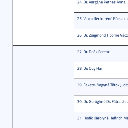
24. Dr. Vargáné Pethes Anna
25. Vinczellér Imréné Bácsalmá
26. Dr. Zsigmond Tiborné Váczi
27. Dr. Deák Ferenc
28. Do Quy Hai
29. Fekete-Nagyné Török Judit
30. Dr. Göröghné Dr. Fátrai Zs
31. Hodik Károlyné Helfrich M