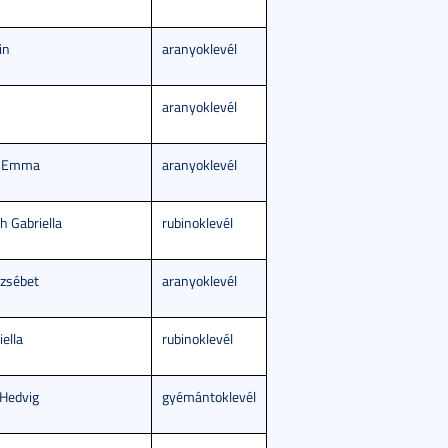
in
aranyoklevél
aranyoklevél
ta Emma
aranyoklevél
h Gabriella
rubinoklevél
rzsébet
aranyoklevél
ella
rubinoklevél
Hedvig
gyémántoklevél