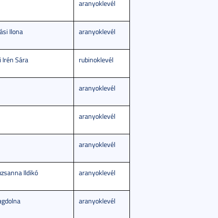
aranyoklevél
si Ilona
aranyoklevél
 Irén Sára
rubinoklevél
aranyoklevél
aranyoklevél
aranyoklevél
uzsanna Ildikó
aranyoklevél
agdolna
aranyoklevél