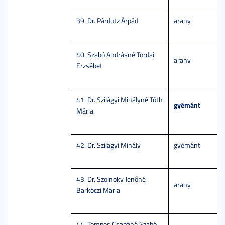
39. Dr. Párdutz Árpád
arany
40. Szabó Andrásné Tordai
arany
Erzsébet
41. Dr. Szilágyi Mihályné Tóth
gyémánt
Mária
42. Dr. Szilágyi Mihály
gyémánt
43. Dr. Szolnoky Jenőné
arany
Barkóczi Mária
44. Tompos Csabáné Szabó