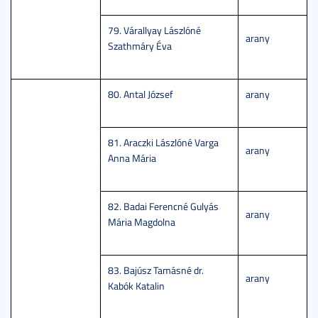
79. Várallyay Lászlóné
arany
Szathmáry Éva
80. Antal József
arany
81. Araczki Lászlóné Varga
arany
Anna Mária
82. Badai Ferencné Gulyás
arany
Mária Magdolna
83. Bajúsz Tamásné dr.
arany
Kabók Katalin