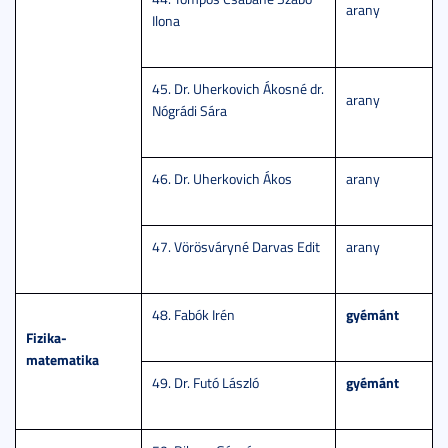
arany
Ilona
45. Dr. Uherkovich Ákosné dr.
arany
Nógrádi Sára
46. Dr. Uherkovich Ákos
arany
47. Vörösváryné Darvas Edit
arany
gyémánt
48. Fabók Irén
Fizika-
matematika
gyémánt
49. Dr. Futó László