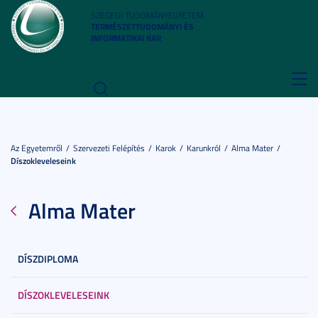
SZEGEDI TUDOMÁNYEGYETEM
TERMÉSZETTUDOMÁNYI ÉS
INFORMATIKAI KAR
Toggl
navig
Az Egyetemről
Szervezeti Felépítés
Karok
Karunkról
Alma Mater
Díszokleveleseink
Alma Mater
DÍSZDIPLOMA
DÍSZOKLEVELESEINK