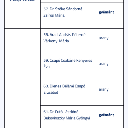
57. Dr. Szőke Sándorné
gyémánt
Zsíros Mária
58. Aradi András Péterné
arany
Várkonyi Mária
59. Csapó Csabáné Kenyeres
arany
Éva
60. Dienes Béláné Csapó
arany
Erzsébet
61. Dr. Futó Lászlóné
gyémánt
Bukovinszky Mária Gyöngyi