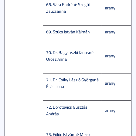
68. Sára Endréné Szegfü
arany
Zsuzsanna
69. Szűcs István Kálmán
arany
70. Dr. Bagyinszki Jánosné
arany
Orosz Anna
71. Dr. Csíky László Györgyné
arany
Éliás Ilona
72. Dorotovics Gusztás
arany
András
73. Fülöp Istvánné Mező