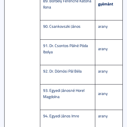
89. Borbély Ferencné Katona
gyémánt
Ilona
90. Csankovszki János
arany
91. Dr. Csontos Pálné Póda
arany
Ibolya
92. Dr. Dömösi Pál Béla
arany
93. Egyedi Jánosné Horel
arany
Magdolna
94. Egyedi János Imre
arany