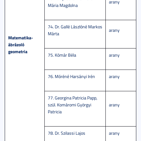
arany
Mária Magdolna
74. Dr. Gallé Lászlóné Markos
arany
Márta
Matematika-
ábrázoló
geometria
75. Kómár Béla
arany
76. Móréné Harsányi Irén
arany
77. Georgina Patricia Papp,
szül. Komáromi Györgyi
arany
Patricia
78. Dr. Szilassi Lajos
arany