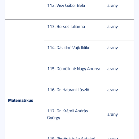
112. Visy Gábor Béla
arany
113. Borsos Julianna
arany
114. Dávidné Vajk Ildikó
arany
115. Dömölkiné Nagy Andrea
arany
116. Dr. Hatvani László
arany
Matematikus
117. Dr. Krámli András
arany
György
118. Pintér István Antalné
arany