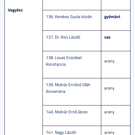
Vegyész
gyémánt
136. Kerekes Gyula István
vas
137. Dr. Kiss László
138. Lovas Erzsébet
arany
Konstancia
139. Molnár Ernőné Oláh
arany
Annamária
140. Molnár Ernő János
arany
141. Nagy László
arany