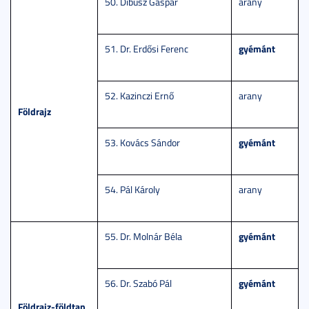
50. Dibusz Gáspár
arany
gyémánt
51. Dr. Erdősi Ferenc
52. Kazinczi Ernő
arany
Földrajz
gyémánt
53. Kovács Sándor
54. Pál Károly
arany
gyémánt
55. Dr. Molnár Béla
gyémánt
56. Dr. Szabó Pál
Földrajz-földtan