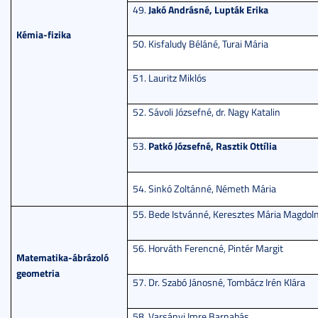
Jakó Andrásné, Lupták Erika
49.
Kémia-fizika
50. Kisfaludy Béláné, Turai Mária
51. Lauritz Miklós
52. Sávoli Józsefné, dr. Nagy Katalin
Patkó Józsefné, Rasztik Ottília
53.
54. Sinkó Zoltánné, Németh Mária
55. Bede Istvánné, Keresztes Mária Magdol
56. Horváth Ferencné, Pintér Margit
Matematika-ábrázoló
geometria
57. Dr. Szabó Jánosné, Tombácz Irén Klára
58. Varsányi Imre Barnabás