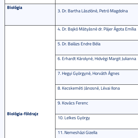
Biológia
3. Dr. Bartha Lászlóné, Petró Magdolna
4. Dr. Bajkó Mátyásné dr. Pájer Ágota Emília
5. Dr. Balázs Endre Béla
6. Erhardt Károlyné, Hidvégi Margit Julianna
7. Hegyi Györgyné, Horváth Ágnes
8. Kecskeméti Jánosné, Lévai Ilona
9. Kovács Ferenc
Biológia-földrajz
10. Lelkes György
11. Nemesházi Gizella