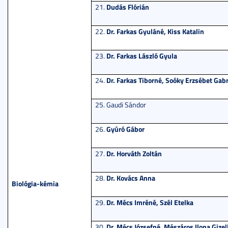
Dudás Flórián
21.
Dr. Farkas Gyuláné, Kiss Katalin
22.
Dr. Farkas László Gyula
23.
Dr. Farkas Tiborné, Soóky Erzsébet Gabr
24.
25. Gaudi Sándor
Gyúró Gábor
26.
Dr. Horváth Zoltán
27.
Dr. Kovács Anna
28.
Biológia-kémia
Dr. Mécs Imréné, Szél Etelka
29.
Dr. Mécs Józsefné, Mészáros Ilona Gizel
30.