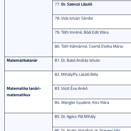
Dr. Szenczi László
77.
78. Vida István Sándor
79. Tóth Imréné, Bódi Edit Klára
80. Tóth Kálmánné, Csertő Etelka Mária
Matematikatanár
81. Dr. Bakó András István
82. Mihályffy László Béla
Matematika tanári-
83. Viszt Éva Anikó
matematikus
84. Wangler Gyuláné, Kiss Klára
85. Dr. Agócs Pál Mihály
86. Dr. Andor Józsefné, dr. Dreveni Irén