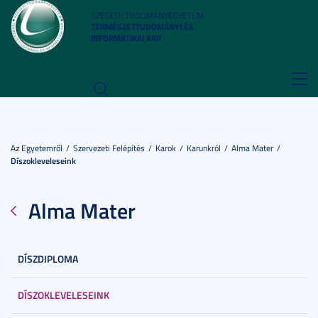
SZEGEDI TUDOMÁNYEGYETEM
TERMÉSZETTUDOMÁNYI ÉS
INFORMATIKAI KAR
Toggl
navig
Az Egyetemről
Szervezeti Felépítés
Karok
Karunkról
Alma Mater
Díszokleveleseink
Alma Mater
DÍSZDIPLOMA
DÍSZOKLEVELESEINK