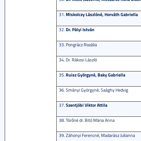
Miskolczy Lászlóné, Horváth Gabriella
31.
Dr. Pályi István
32.
33. Pongrácz Rozália
34. Dr. Rákosi László
Ruisz Györgyné, Baky Gabriella
35.
36. Smányi Györgyné, Saághy Hedvig
Szentjóbi Viktor Attila
37.
38. Törőné dr. Bitó Mária Anna
39. Záhonyi Ferencné, Madarász Julianna