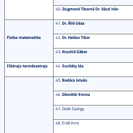
Zsigmond Tiborné Dr. Váczi Irén
40.
Dr. Álló Géza
41.
Fizika-matematika
Dr. Halász Tibor
42.
Kruchió Gábor
43.
Földrajz-természetrajz
Scultéty Ida
44.
Bodócs István
45.
Dömötör Emma
46.
47. Deák György
48. Erdő Imre