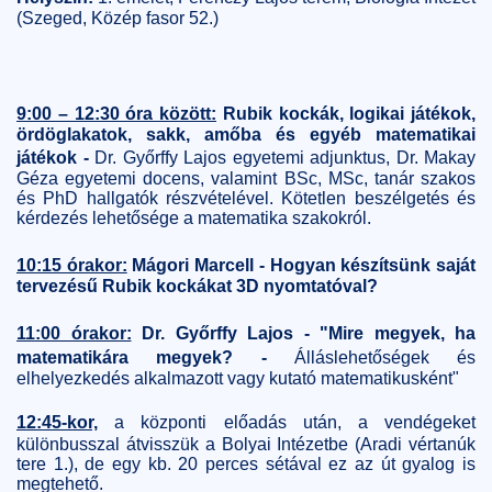
(Szeged, Közép fasor 52.)
9:00 – 12:30 óra között:
Rubik kockák, logikai játékok,
ördöglakatok, sakk, amőba és egyéb matematikai
játékok -
Dr. Győrffy Lajos egyetemi adjunktus, Dr. Makay
Géza egyetemi docens, valamint BSc, MSc, tanár szakos
és PhD hallgatók részvételével. Kötetlen beszélgetés és
kérdezés lehetősége a matematika szakokról.
10:15 órakor:
Mágori Marcell - Hogyan készítsünk saját
tervezésű Rubik kockákat 3D nyomtatóval?
11:00 órakor:
Dr. Győrffy Lajos - "Mire megyek, ha
matematikára megyek? -
Álláslehetőségek és
elhelyezkedés alkalmazott vagy kutató matematikusként"
12:45-kor,
a központi előadás után, a vendégeket
különbusszal átvisszük a Bolyai Intézetbe (Aradi vértanúk
tere 1.), de egy kb. 20 perces sétával ez az út gyalog is
megtehető.