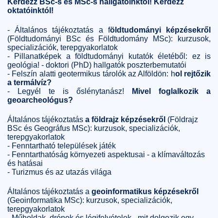
Kérdezz BSc-s és MSc-s hallgatóinktól! Kérdezz
oktatóinktól!
- Általános tájékoztatás a f
öldtudományi képzésekről
(Földtudományi BSc és Földtudomány MSc): kurzusok,
specializációk, terepgyakorlatok
- Pillanatképek a földtudományi kutatók életéből: ez is
geológia! - doktori (PhD) hallgatók poszterbemutatói
- Felszín alatti geotermikus tárolók az Alföldön: h
ol rejtőzik
a termálvíz?
- Legyél te is őslénytanász!
Mivel foglalkozik a
geoarcheológus?
Általános tájékoztatás
a földrajz képzésekről
(Földrajz
BSc és Geográfus MSc): kurzusok, specializációk,
terepgyakorlatok
- Fenntartható települések játék
- Fenntarthatóság környezeti aspektusai - a klímaváltozás
és hatásai
- Turizmus és az utazás világa
Általános tájékoztatás a
geoinformatikus képzésekről
(Geoinformatika MSc): kurzusok, specializációk,
terepgyakorlatok
- Műholdak, drónok és légifelvételek - mit dolgozik egy