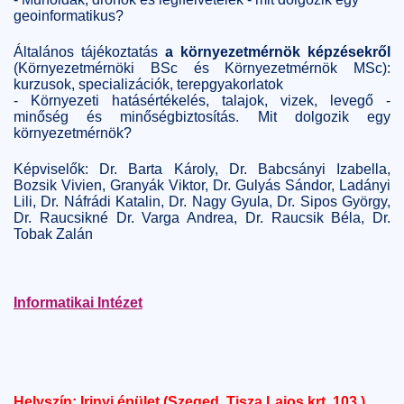
geoinformatikus?
Általános tájékoztatás
a környezetmérnök képzésekről
(Környezetmérnöki BSc és Környezetmérnök MSc):
kurzusok, specializációk, terepgyakorlatok
- Környezeti hatásértékelés, talajok, vizek, levegő -
minőség és minőségbiztosítás. Mit dolgozik egy
környezetmérnök?
Képviselők: Dr. Barta Károly, Dr. Babcsányi Izabella,
Bozsik Vivien, Granyák Viktor, Dr. Gulyás Sándor, Ladányi
Lili, Dr. Náfrádi Katalin, Dr. Nagy Gyula, Dr. Sipos György,
Dr. Raucsikné Dr. Varga Andrea, Dr. Raucsik Béla, Dr.
Tobak Zalán
Informatikai Intézet
Helyszín: Irinyi épület (Szeged, Tisza Lajos krt. 103.)