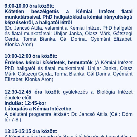
9:00-10.00 óra között:
Kötetlen beszélgetés a Kémiai Intézet fiatal
munkatársaival, PhD hallgatókkal a kémiai irányultságú
képzésekről, a hallgatói létről
(Dr. Jancsó Attila, valamint a Kémiai Intézet PhD hallgatói
és fiatal munkatársai: Uhljar Janka, Olasz Márk, Gátszegi
Gerda, Torma Bianka, Gál Dorina, Gyémánt Elizabet,
Klonka Áron)
10:00-12:00 óra között:
Érdekes kémiai kísérletek, bemutatók
(A Kémiai Intézet
PhD hallgatói és fiatal munkatársai: Uhljar Janka, Olasz
Márk, Gátszegi Gerda, Torma Bianka, Gál Dorina, Gyémánt
Elizabet, Klonka Áron)
12:30-12:45 óra között
gyülekezés a Biológia Intézet
épülete előtt.
Indulás: 12:45-kor
Látogatás a Kémiai Intézetbe.
A délutáni programra átkísér: Dr. Jancsó Attila (Cél: Dóm
tér 7-8.)
13:15-15:15 óra között:
A Kémiai Intézet gondozásában álló képzések bemutatása,