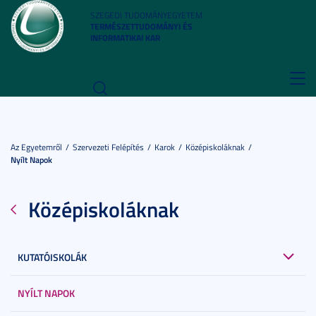
SZEGEDI TUDOMÁNYEGYETEM
TERMÉSZETTUDOMÁNYI ÉS
INFORMATIKAI KAR
Toggl
navig
Az Egyetemről
Szervezeti Felépítés
Karok
Középiskoláknak
Nyílt Napok
Középiskoláknak
KUTATÓISKOLÁK
NYÍLT NAPOK