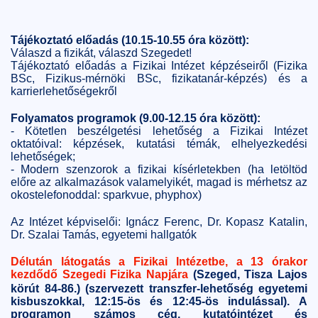
Tájékoztató előadás (10.15-10.55 óra között):
Válaszd a fizikát, válaszd Szegedet!
Tájékoztató előadás a Fizikai Intézet képzéseiről (Fizika
BSc, Fizikus-mérnöki BSc, fizikatanár-képzés) és a
karrierlehetőségekről
Folyamatos programok (9.00-12.15 óra között):
- Kötetlen beszélgetési lehetőség a Fizikai Intézet
oktatóival: képzések, kutatási témák, elhelyezkedési
lehetőségek;
- Modern szenzorok a fizikai kísérletekben (ha letöltöd
előre az alkalmazások valamelyikét, magad is mérhetsz az
okostelefonoddal: sparkvue, phyphox)
Az Intézet képviselői: Ignácz Ferenc, Dr. Kopasz Katalin,
Dr. Szalai Tamás, egyetemi hallgatók
Délután látogatás a Fizikai Intézetbe, a 13 órakor
kezdődő Szegedi Fizika Napjára
(Szeged, Tisza Lajos
körút 84-86.) (szervezett transzfer-lehetőség egyetemi
kisbuszokkal, 12:15-ös és 12:45-ös indulással). A
programon számos cég, kutatóintézet és