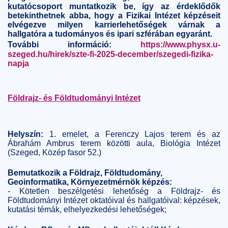
kutatócsoport muntatkozik be, így az érdeklődők
betekinthetnek abba, hogy a Fizikai Intézet képzéseit
elvégezve milyen karrierlehetőségek várnak a
hallgatóra a tudományos és ipari szférában egyaránt.
További információ:
https://www.physx.u-
szeged.hu/hirek/szte-fi-2025-december/szegedi-fizika-
napja
Földrajz- és Földtudományi Intézet
Helyszín:
1. emelet, a Ferenczy Lajos terem és az
Ábrahám Ambrus terem közötti aula, Biológia Intézet
(Szeged, Közép fasor 52.)
Bemutatkozik a Földrajz, Földtudomány,
Geoinformatika, Környezetmérnök képzés:
- Kötetlen beszélgetési lehetőség a Földrajz- és
Földtudományi Intézet oktatóival és hallgatóival: képzések,
kutatási témák, elhelyezkedési lehetőségek;