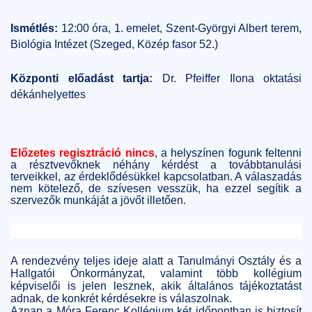
Ismétlés:
12:00 óra, 1. emelet, Szent-Györgyi Albert terem,
Biológia Intézet (Szeged, Közép fasor 52.)
Központi előadást tartja:
Dr. Pfeiffer Ilona oktatási
dékánhelyettes
Előzetes regisztráció nincs
, a helyszínen fogunk feltenni
a résztvevőknek néhány kérdést a továbbtanulási
terveikkel, az érdeklődésükkel kapcsolatban. A válaszadás
nem kötelező, de szívesen vesszük, ha ezzel segítik a
szervezők munkáját a jövőt illetően.
A rendezvény teljes ideje alatt a Tanulmányi Osztály és a
Hallgatói Önkormányzat, valamint több kollégium
képviselői is jelen lesznek, akik általános tájékoztatást
adnak, de konkrét kérdésekre is válaszolnak.
Aznap a Móra Ferenc Kollégium két időpontban is biztosít