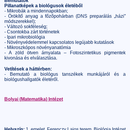
Bemutatók
Pillanatképek a biológusok életéből
- Mikrobák a mindennapokban;
- Örökítő anyag a főzőpohárban (DNS preparálás „házi”
módszerekkel);
- Változó sokféleség;
- Csontokba zárt történetek
- Ipari mikrobiológia
- Növényvédelemmel kapcsolatos legújabb kutatások
- Mikroszkópos növényanatómia
- A zöld ötven árnyalata – Fotoszintetikus pigmentek
kivonása és elválasztása.
Vetítések a háttérben:
- Bemutató a biológus tanszékek munkájáról és a
biológushallgatók életéről.
Bolyai (Matematika) Intézet
Helyszín:
1. emelet, Ferenczy Lajos terem, Biológia Intézet