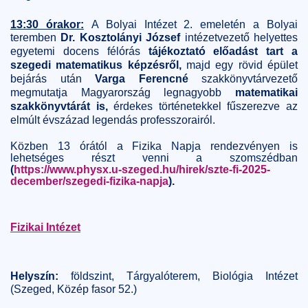
13:30 órakor:
A Bolyai Intézet 2. emeletén a Bolyai
teremben
Dr. Kosztolányi József
intézetvezető helyettes
egyetemi docens félórás
tájékoztató előadást tart a
szegedi matematikus képzésről,
majd egy rövid épület
bejárás után
Varga Ferencné
szakkönyvtárvezető
megmutatja Magyarország legnagyobb
matematikai
szakkönyvtárát is,
érdekes történetekkel fűszerezve az
elmúlt évszázad legendás professzorairól.
Közben 13 órától a Fizika Napja rendezvényen is
lehetséges részt venni a szomszédban
(
https://www.physx.u-szeged.hu/hirek/szte-fi-2025-
december/szegedi-fizika-napja
).
Fizikai Intézet
Helyszín:
földszint, Tárgyalóterem, Biológia Intézet
(Szeged, Közép fasor 52.)