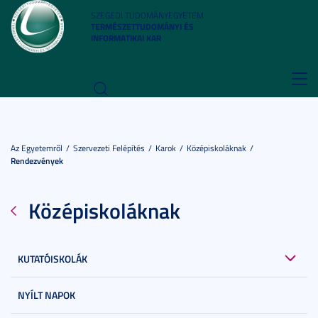
SZEGEDI TUDOMÁNYEGYETEM
TERMÉSZETTUDOMÁNYI ÉS
INFORMATIKAI KAR
Toggl
navig
Az Egyetemről
Szervezeti Felépítés
Karok
Középiskoláknak
Rendezvények
Középiskoláknak
KUTATÓISKOLÁK
NYÍLT NAPOK