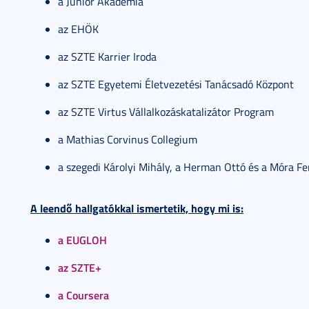
a Junior Akadémia
az EHÖK
az SZTE Karrier Iroda
az SZTE Egyetemi Életvezetési Tanácsadó Központ
az SZTE Virtus Vállalkozáskatalizátor Program
a Mathias Corvinus Collegium
a szegedi Károlyi Mihály, a Herman Ottó és a Móra F
A leendő hallgatókkal ismertetik, hogy mi is:
a EUGLOH
az SZTE+
a Coursera