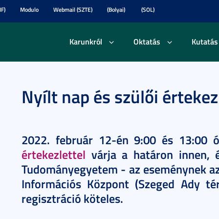
F)
Modulo
Webmail (SZTE)
(Bolyai)
(SOL)
Karunkról
Oktatás
Kutatás
Nyílt nap és szülői érteke
2022. február 12-én 9:00 és 13:00 
értekezlettel
várja a határon innen, é
Tudományegyetem - az eseménynek az S
Információs Központ (Szeged Ady tér
regisztráció köteles.