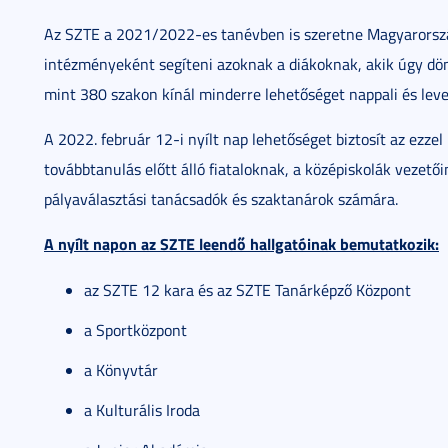
Az SZTE a 2021/2022-es tanévben is szeretne Magyarorszá
intézményeként segíteni azoknak a diákoknak, akik úgy dö
mint 380 szakon kínál minderre lehetőséget nappali és leve
A 2022. február 12-i nyílt nap lehetőséget biztosít az ezze
továbbtanulás előtt álló fiataloknak, a középiskolák vezető
pályaválasztási tanácsadók és szaktanárok számára.
A nyílt napon az SZTE leendő hallgatóinak bemutatkozik:
az SZTE 12 kara és az SZTE Tanárképző Központ
a Sportközpont
a Könyvtár
a Kulturális Iroda