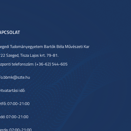
APCSOLAT
egedi Tudományegyetem Bartók Béla Művészeti Kar
22 Szeged, Tisza Lajos krt. 79-81.
zponti telefonszám: (+36-62) 544-605
fo.bbmk@szte.hu
itvatartási idő:
tfő: 07:00-21:00
dd: 07:00-21:00
erda: 07:00-21:00