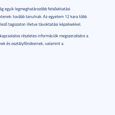
g egyik legmeghatározóbb felsőoktatási
ntenek: tovább tanulnak. Az egyetem 12 kara több
lező tagozaton illetve távoktatási képzésekkel.
l kapcsolatos részletes információk megszerzésére a
inek és osztályfőnökeinek, valamint a