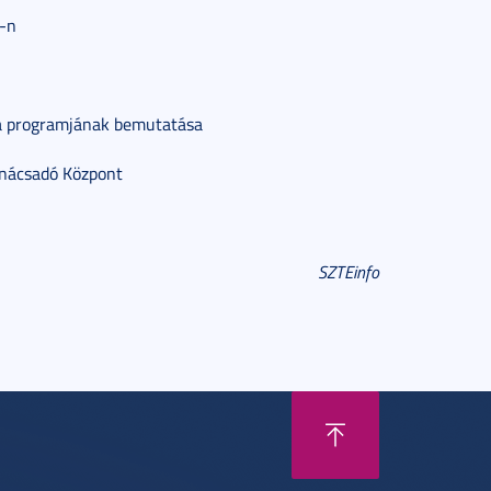
E-n
ta programjának bemutatása
anácsadó Központ
SZTEinfo