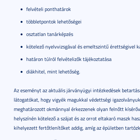
felvételi ponthatárok
többletpontok lehetőségei
osztatlan tanárképzés
kötelező nyelvvizsgával és emeltszintű érettségivel k
határon túlról felvételizők tájékoztatása
diákhitel, mint lehetőség.
Az eseményt az aktuális járványügyi intézkedések betartása
látogatókat, hogy vigyék magukkal védettségi igazolványuka
meghatározott okmánnyal érkezzenek olyan felnőtt kísérővel
helyszínén kötelező a szájat és az orrot eltakaró maszk has
kihelyezett fertőtlenítőket addig, amíg az épületben tartó