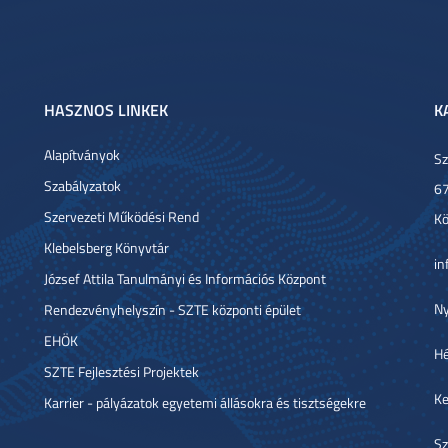
HASZNOS LINKEK
K
Alapítványok
Sz
Szabályzatok
67
Szervezeti Működési Rend
Kö
Klebelsberg Könyvtár
in
József Attila Tanulmányi és Információs Központ
Ny
Rendezvényhelyszín - SZTE központi épület
EHÖK
Hé
SZTE Fejlesztési Projektek
Ke
Karrier - pályázatok egyetemi állásokra és tisztségekre
Sz