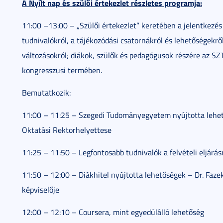
A Nyílt nap és szülői értekezlet részletes programja:
11:00 –13:00 – „Szülői értekezlet” keretében a jelentkezés
tudnivalókról, a tájékozódási csatornákról és lehetőségek
változásokról; diákok, szülők és pedagógusok részére az SZ
kongresszusi termében.
Bemutatkozik:
11:00 – 11:25 – Szegedi Tudományegyetem nyújtotta lehetős
Oktatási Rektorhelyettese
11:25 – 11:50 – Legfontosabb tudnivalók a felvételi eljárás
11:50 – 12:00 – Diákhitel nyújtotta lehetőségek – Dr. Fazek
képviselője
12:00 – 12:10 – Coursera, mint egyedülálló lehetőség