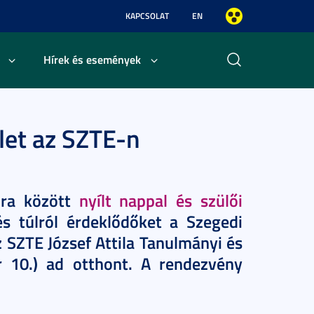
KAPCSOLAT
EN
Hírek és események
zlet az SZTE-n
óra között
nyílt nappal és szülői
s túlról érdeklődőket a Szegedi
ZTE József Attila Tanulmányi és
 10.) ad otthont. A rendezvény