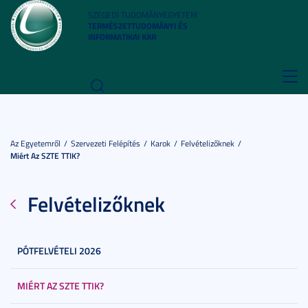
SZEGEDI TUDOMÁNYEGYETEM
TERMÉSZETTUDOMÁNYI ÉS
INFORMATIKAI KAR
Toggl
navig
Az Egyetemről
Szervezeti Felépítés
Karok
Felvételizőknek
Miért Az SZTE TTIK?
Felvételizőknek
PÓTFELVÉTELI 2026
MIÉRT AZ SZTE TTIK?