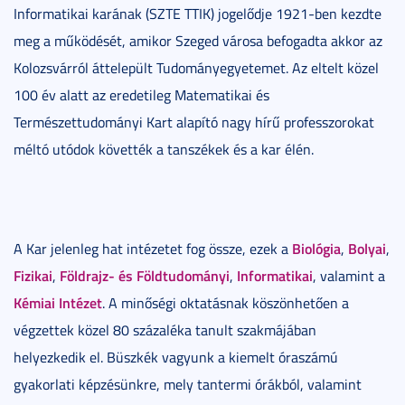
Informatikai karának (SZTE TTIK) jogelődje 1921-ben kezdte
meg a működését, amikor Szeged városa befogadta akkor az
Kolozsvárról áttelepült Tudományegyetemet. Az eltelt közel
100 év alatt az eredetileg Matematikai és
Természettudományi Kart alapító nagy hírű professzorokat
méltó utódok követték a tanszékek és a kar élén.
Biológia
Bolyai
A Kar jelenleg hat intézetet fog össze, ezek a
,
,
Fizikai
Földrajz- és Földtudományi
Informatikai
,
,
, valamint a
Kémiai Intézet
. A minőségi oktatásnak köszönhetően a
végzettek közel 80 százaléka tanult szakmájában
helyezkedik el. Büszkék vagyunk a kiemelt óraszámú
gyakorlati képzésünkre, mely tantermi órákból, valamint