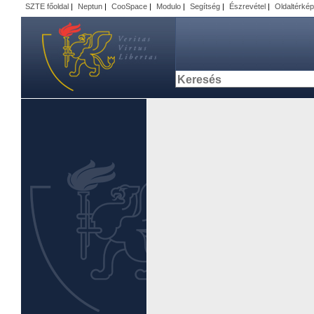
SZTE főoldal
|
Neptun
|
CooSpace
|
Modulo
|
Segítség
|
Észrevétel
|
Oldaltérkép