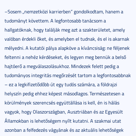
–Sosem „nemzetközi karrierben” gondolkodtam, hanem a
tudományt követtem. A legfontosabb tanácsom a
hallgatóknak, hogy találják meg azt a szakterületet, amely
valóban érdekli őket, és amelyben el tudnak, és el is akarnak
mélyedni. A kutatói pálya alapköve a kíváncsiság: ne féljenek
feltenni a nehéz kérdéseket, és legyen meg bennük a belső
hajtóerő a megválaszolásukhoz. Mindezek felett pedig a
tudományos integritás megőrzését tartom a legfontosabbnak
– ez a legkifizetődőbb út egy tudós számára, a földrajzi
helyszín pedig ehhez képest másodlagos. Természetesen a
körülmények szerencsés együttállása is kell, én is hálás
vagyok, hogy Olaszországban, Ausztriában és az Egyesült
Államokban is lehetőségem nyílt kutatni. A szakmai utat
azonban a felfedezés vágyának és az aktuális lehetőségek