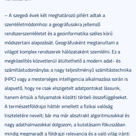
– A szegedi évek két meghatározó pillért adtak a
szemléletmódomhoz: a geográfusokra jellemző
rendszerszemléletet és a geoinformatika széles körű
módszertani alapozását. Geográfusként megtanultam a
világot komplex rendszerek hálózataként szemlélni. Ez a
megközelítés közvetlenül átültethető a modern adat- és
számítástudományba: a nagy teljesítményű számítástechnika
(HPC) vagy a mesterséges intelligencia alkalmazása során is
alapvető, hogy ne csak elszigetelt adatpontokat lássunk,
hanem értsük a folyamatok közötti térbeli összefüggéseket.
A természetföldrajzi háttér emellett a fizikai valóság
tiszteletére nevelt; bár ma már absztrakt algoritmusokkal és
nagy adathalmazokkal dolgozom, a kutatásaim fókuszában
mindig megmaradt a földrajzi relevancia és a való világ iránti