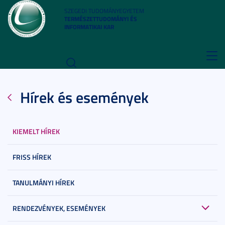
SZEGEDI TUDOMÁNYEGYETEM
TERMÉSZETTUDOMÁNYI ÉS
INFORMATIKAI KAR
Toggl
navig
Hírek és események
KIEMELT HÍREK
FRISS HÍREK
TANULMÁNYI HÍREK
RENDEZVÉNYEK, ESEMÉNYEK