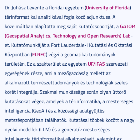
University of Florida
Dr. Juhász Levente a floridai egyetem (
)
térinformatikai analitikával foglalkozó adjunktusa. A
GATOR
közelmúltban alapította meg saját kutatócsoportját, a
(Geospatial Analytics, Technology and Open Research) Lab
-
et. Kutatómunkáját a Fort Lauderdale-i Kutatási és Oktatási
FLREC
Központban (
) végzi a geomatikai tudományok
UF/IFAS
területén. Ez a szakterület az egyetem
szervezeti
egységének része, ami a mezőgazdaság mellett az
alkalmazott természettudományok és technológiák széles
körét integrálja. Szakmai munkássága során olyan úttörő
kutatásokat végez, amelyek a térinformatika, a mesterséges
intelligencia (GeoAI) és a közösségi adatgyűjtés
metszéspontjában találhatók. Kutatásai többek között a nagy
nyelvi modellek (LLM) és a generatív mesterséges
intelligencia térinformatikai alkalmazásait, valamint az