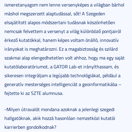
ismeretanyagom nem lenne versenyképes a világban bárhol
máshol megszerzett alaptudással, sőt! A Szegeden
elsajátított alapos módszertani tudásnak köszönhetően
nemcsak felvettem a versenyt a világ különböző pontjairól
érkező kutatókkal, hanem képes voltam önálló, innovatív
irányokat is meghatározni. Ez a magabiztosság és szilárd
szakmai alap elengedhetetlen volt ahhoz, hogy ma egy saját
kutatólaboratóriumot, a GATOR Lab-et irányíthassam, és
sikeresen integráljam a legújabb technológiákat, például a
generatív mesterséges intelligenciát a geoinformatikába –
fejtette ki az SZTE alumnusa.
-Milyen útravalót mondana azoknak a jelenlegi szegedi
hallgatóknak, akik hozzá hasonlóan nemzetközi kutatói
karrierben gondolkodnak?