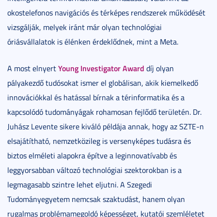
okostelefonos navigációs és térképes rendszerek működését
vizsgálják, melyek iránt már olyan technológiai
óriásvállalatok is élénken érdeklődnek, mint a Meta.
Young Investigator Award
A most elnyert
díj olyan
pályakezdő tudósokat ismer el globálisan, akik kiemelkedő
innovációkkal és hatással bírnak a térinformatika és a
kapcsolódó tudományágak rohamosan fejlődő területén. Dr.
Juhász Levente sikere kiváló példája annak, hogy az SZTE-n
elsajátítható, nemzetközileg is versenyképes tudásra és
biztos elméleti alapokra építve a leginnovatívabb és
leggyorsabban változó technológiai szektorokban is a
legmagasabb szintre lehet eljutni. A Szegedi
Tudományegyetem nemcsak szaktudást, hanem olyan
rugalmas problémamegoldó képességet, kutatói szemléletet