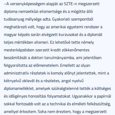
–A versenyképességem alapját az SZTE-n megszerzett
diploma nemzetközi elismertsége és a mögötte álló
tudásanyag mélysége adta. Gyakorlati szempontból
meghatározó volt, hogy az amerikai egyetemi rendszer a
magyar képzés során elvégzett kurzusokat és a diplomát
teljes mértékben elismeri. Ez lehetővé tette némely
mesterképzésben szerzett kredit zökkenőmentes
beszámítását a doktori tanulmányaimba, ami jelentősen
felgyorsította az előmenetelem. Emellett az olyan
adminisztratív részletek is komoly előnyt jelentettek, mint a
kétnyelvű oklevél és a részletes, angol nyelvű
diplomamelléklet, amelyek szükségtelenné tették a költséges
és időigényes honosítási folyamatokat. Ugyanakkor a papírnál
sokkal fontosabb volt az a technikai és elméleti felkészültség,
amellyel érkeztem. Soha nem éreztem, hogy a megszerzett