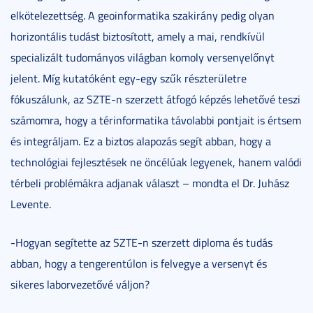
elkötelezettség. A geoinformatika szakirány pedig olyan
horizontális tudást biztosított, amely a mai, rendkívül
specializált tudományos világban komoly versenyelőnyt
jelent. Míg kutatóként egy-egy szűk részterületre
fókuszálunk, az SZTE-n szerzett átfogó képzés lehetővé teszi
számomra, hogy a térinformatika távolabbi pontjait is értsem
és integráljam. Ez a biztos alapozás segít abban, hogy a
technológiai fejlesztések ne öncélúak legyenek, hanem valódi
térbeli problémákra adjanak választ – mondta el Dr. Juhász
Levente.
-Hogyan segítette az SZTE-n szerzett diploma és tudás
abban, hogy a tengerentúlon is felvegye a versenyt és
sikeres laborvezetővé váljon?