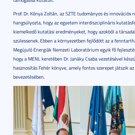
támogassa kutatóit.
Prof. Dr. Kónya Zoltán, az SZTE tudományos és innovációs r
hangsúlyozta, hogy az egyetem interdiszciplináris kutatásfe
kiemelkedő kutatási eredményeket, hogy azokból a társad
szülessenek. Ebben a környezetben fejlődött az a fenntarth
Megújuló Energiák Nemzeti Laboratórium egyik fő fejlesztési
hogy a MENL keretében Dr. Janáky Csaba vezetésével készül
hasznosítás Fehér könyve, amely fontos szerepet játszik az
bevezetésében.