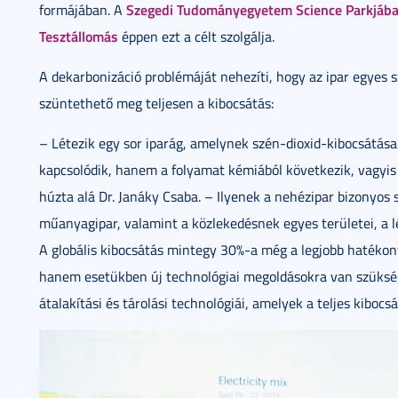
Szegedi Tudományegyetem Science Parkjában
formájában. A
Tesztállomás
éppen ezt a célt szolgálja.
A dekarbonizáció problémáját nehezíti, hogy az ipar egyes
szüntethető meg teljesen a kibocsátás:
– Létezik egy sor iparág, amelynek szén-dioxid-kibocsátás
kapcsolódik, hanem a folyamat kémiából következik, vagyis 
húzta alá Dr. Janáky Csaba. – Ilyenek a nehézipar bizonyos
műanyagipar, valamint a közlekedésnek egyes területei, a lé
A globális kibocsátás mintegy 30%-a még a legjobb hatékonys
hanem esetükben új technológiai megoldásokra van szükség.
átalakítási és tárolási technológiái, amelyek a teljes kiboc