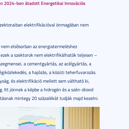
 2024-ben átadott Energetikai Innovációs
 szektoraiban elektrifikációval önmagában nem
a nem elsősorban az energiatermeléshez
ezek a szektorok nem elektrifikálhatók teljesen –
 szegmensei, a cementgyártás, az acélgyártás, a
giközlekedés, a hajózás, a közúti teherfuvarozás.
ág, és elektrifikáció mellett sem váltható ki,
 Itt jönnek a képbe a hidrogén és a szén-dioxid
sátásnak mintegy 20 százalékát tudják majd kezelni.