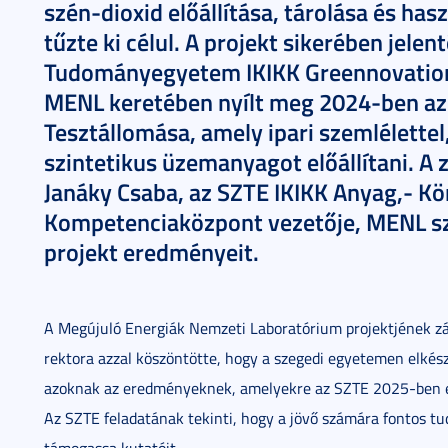
szén-dioxid előállítása, tárolása és has
tűzte ki célul. A projekt sikerében jele
Tudományegyetem IKIKK Greennovation 
MENL keretében nyílt meg 2024-ben az 
Tesztállomása, amely ipari szemlélette
szintetikus üzemanyagot előállítani. A
Janáky Csaba, az SZTE IKIKK Anyag,- K
Kompetenciaközpont vezetője, MENL sz
projekt eredményeit.
A Megújuló Energiák Nemzeti Laboratórium projektjének zá
rektora azzal köszöntötte, hogy a szegedi egyetemen elkész
azoknak az eredményeknek, amelyekre az SZTE 2025-ben e
Az SZTE feladatának tekinti, hogy a jövő számára fontos 