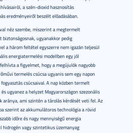
ívásairól, a szén-dioxid hasznosítás
más eredményeiről beszélt előadásában.
mával néz szembe, miszerint a megtermelt
nt biztonságosnak, ugyanakkor pedig
el a három feltétel egyszerre nem igazán teljesül
ális energiatermelési modellben egy jól
 felhívta a figyelmet, hogy a megújulók nagyobb
perőművi termelés csúcsa ugyanis sem egy napon
 fogyasztás csúcsaival. A nap közben termelt
sra, és ugyanez a helyzet Magyarországon szezonális
aránya, ami szintén a tárolás kérdését veti fel. Az
ba szerint az akkumulátoros technológia a rövid
sszabb időre és nagy mennyiségű energia
ul hidrogén vagy szintetikus üzemanyag