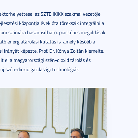
ektorhelyettese, az SZTE IKIKK szakmai vezetője
jlesztési központja évek óta törekszik integrálni a
alom számára hasznosítható, piacképes megoldások
ató energiatárolási kutatás is, amely később a
 irányát képezte. Prof. Dr. Kónya Zoltán kiemelte,
t el a magyarországi szén-dioxid tárolás és
 új szén-dioxid gazdasági technológiák