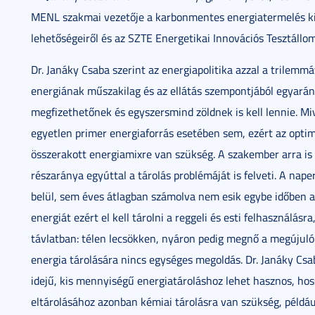
MENL szakmai vezetője a karbonmentes energiatermelés kih
lehetőségeiről és az SZTE Energetikai Innovációs Tesztállo
Dr. Janáky Csaba szerint az energiapolitika azzal a trilem
energiának műszakilag és az ellátás szempontjából egyará
megfizethetőnek és egyszersmind zöldnek is kell lennie. Miv
egyetlen primer energiaforrás esetében sem, ezért az optim
összerakott energiamixre van szükség. A szakember arra is
részaránya egyúttal a tárolás problémáját is felveti. A na
belül, sem éves átlagban számolva nem esik egybe időben a
energiát ezért el kell tárolni a reggeli és esti felhasználá
távlatban: télen lecsökken, nyáron pedig megnő a megújulók 
energia tárolására nincs egységes megoldás. Dr. Janáky Csa
idejű, kis mennyiségű energiatároláshoz lehet hasznos, ho
eltárolásához azonban kémiai tárolásra van szükség, példá