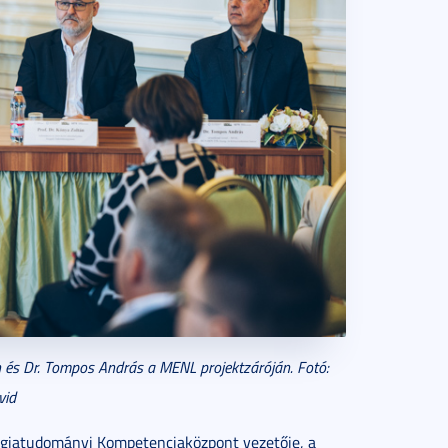
án és Dr. Tompos András a MENL projektzáróján. Fotó:
vid
ergiatudományi Kompetenciaközpont vezetője, a