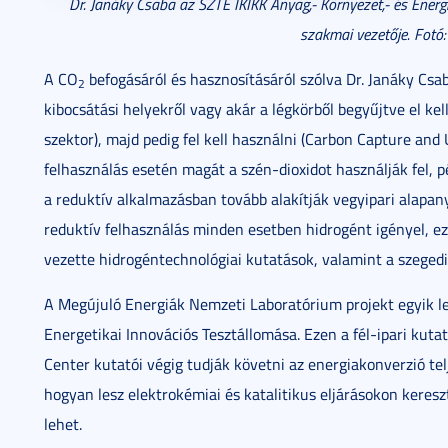
Dr. Janáky Csaba az SZTE IKIKK Anyag,- Környezet,- és Ene
szakmai vezetője. Fotó:
A CO
befogásáról és hasznosításáról szólva Dr. Janáky Csa
2
kibocsátási helyekről vagy akár a légkörből begyűjtve el kel
szektor), majd pedig fel kell használni (Carbon Capture and 
felhasználás esetén magát a szén-dioxidot használják fel, 
a reduktív alkalmazásban tovább alakítják vegyipari alap
reduktív felhasználás minden esetben hidrogént igényel, e
vezette hidrogéntechnológiai kutatások, valamint a szegedi
A Megújuló Energiák Nemzeti Laboratórium projekt egyik 
Energetikai Innovációs Tesztállomása. Ezen a fél-ipari kut
Center kutatói végig tudják követni az energiakonverzió tel
hogyan lesz elektrokémiai és katalitikus eljárásokon keres
lehet.