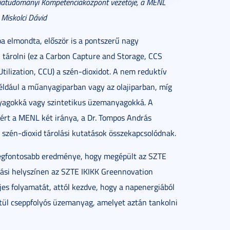
rgiatudományi Kompetenciaközpont vezetője, a MENL
 Miskolci Dávid
ba elmondta, először is a pontszerű nagy
l tárolni (ez a Carbon Capture and Storage, CCS
Utilization, CCU) a szén-dioxidot. A nem reduktív
például a műanyagiparban vagy az olajiparban, míg
anyagokká vagy szintetikus üzemanyagokká. A
zért a MENL két iránya, a Dr. Tompos András
 szén-dioxid tárolási kutatások összekapcsolódnak.
legfontosabb eredménye, hogy megépült az SZTE
atási helyszínen az SZTE IKIKK Greennovation
jes folyamatát, attól kezdve, hogy a napenergiából
ztül cseppfolyós üzemanyag, amelyet aztán tankolni