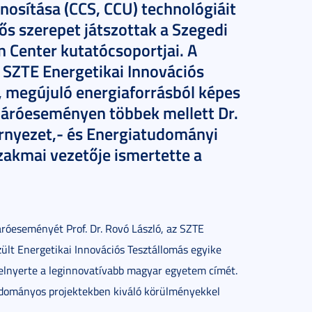
znosítása (CCS, CCU) technológiáit
ntős szerepet játszottak a Szegedi
Center kutatócsoportjai. A
SZTE Energetikai Innovációs
l, megújuló energiaforrásból képes
 záróeseményen többek mellett Dr.
örnyezet,- és Energiatudományi
akmai vezetője ismertette a
róeseményét Prof. Dr. Rovó László, az SZTE
ült Energetikai Innovációs Tesztállomás egyike
lnyerte a leginnovatívabb magyar egyetem címét.
tudományos projektekben kiváló körülményekkel