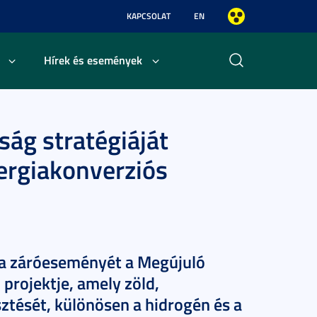
KAPCSOLAT
EN
Hírek és események
ság stratégiáját
ergiakonverziós
a záróeseményét a Megújuló
projektje, amely zöld,
ztését, különösen a hidrogén és a