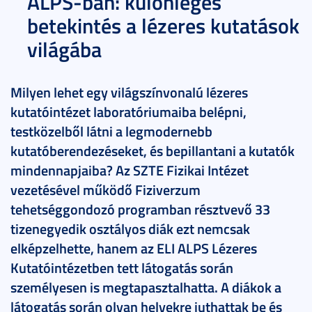
ALPS-ban: különleges
betekintés a lézeres kutatások
világába
Milyen lehet egy világszínvonalú lézeres
kutatóintézet laboratóriumaiba belépni,
testközelből látni a legmodernebb
kutatóberendezéseket, és bepillantani a kutatók
mindennapjaiba? Az SZTE Fizikai Intézet
vezetésével működő Fiziverzum
tehetséggondozó programban résztvevő 33
tizenegyedik osztályos diák ezt nemcsak
elképzelhette, hanem az ELI ALPS Lézeres
Kutatóintézetben tett látogatás során
személyesen is megtapasztalhatta. A diákok a
látogatás során olyan helyekre juthattak be és