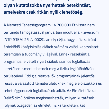
olyan kutatásokba nyerhettek betekintést,
amelyekre csak ritkán nyílik lehetőség.
A Nemzeti Tehetségprogram 14 700 000 Ft vissza nem
térítendő támogatásával januárban indult el a Fiziverzum
(NTP-STEM-25-A-0009), amely célja, hogy a fizika iránt
érdeklődő középiskolás diákok számára valódi kapcsolatot
teremtsen a tudomány világával. Ennek részeként a
programba felvételt nyert diákok számos foglalkozás
keretében ismerkedhetnek meg a fizika legkülönbözőbb
területeivel. Eddig a résztvevők programjainak jelentős
részét a választott tématerületüknek megfelelő szakköri és
tehetséggondozó foglalkozások adták. Az Elméleti fizikai
ízelítő című órákon megismerhették, milyen kutatások
folynak Szegeden az elméleti fizika területén, két