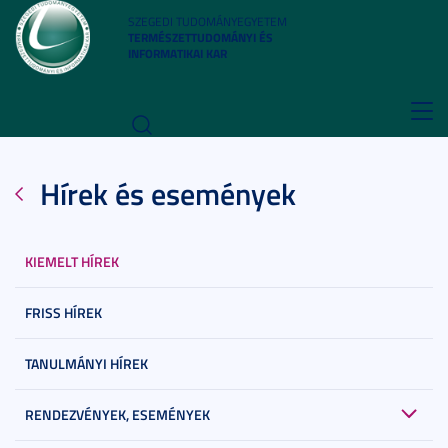
SZEGEDI TUDOMÁNYEGYETEM
TERMÉSZETTUDOMÁNYI ÉS
INFORMATIKAI KAR
Toggl
navig
Hírek és események
KIEMELT HÍREK
FRISS HÍREK
TANULMÁNYI HÍREK
RENDEZVÉNYEK, ESEMÉNYEK