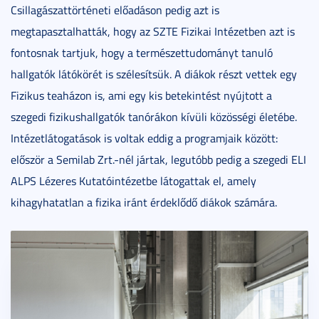
Csillagászattörténeti előadáson pedig azt is
megtapasztalhatták, hogy az SZTE Fizikai Intézetben azt is
fontosnak tartjuk, hogy a természettudományt tanuló
hallgatók látókörét is szélesítsük. A diákok részt vettek egy
Fizikus teaházon is, ami egy kis betekintést nyújtott a
szegedi fizikushallgatók tanórákon kívüli közösségi életébe.
Intézetlátogatások is voltak eddig a programjaik között:
először a Semilab Zrt.-nél jártak, legutóbb pedig a szegedi ELI
ALPS Lézeres Kutatóintézetbe látogattak el, amely
kihagyhatatlan a fizika iránt érdeklődő diákok számára.