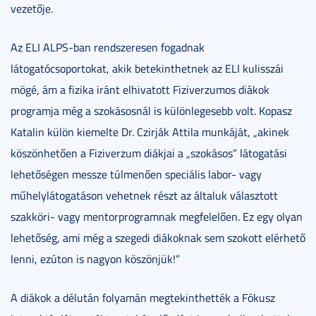
vezetője.
Az ELI ALPS-ban rendszeresen fogadnak
látogatócsoportokat, akik betekinthetnek az ELI kulisszái
mögé, ám a fizika iránt elhivatott Fiziverzumos diákok
programja még a szokásosnál is különlegesebb volt. Kopasz
Katalin külön kiemelte Dr. Czirják Attila munkáját, „akinek
köszönhetően a Fiziverzum diákjai a „szokásos” látogatási
lehetőségen messze túlmenően speciális labor- vagy
műhelylátogatáson vehetnek részt az általuk választott
szakköri- vagy mentorprogramnak megfelelően. Ez egy olyan
lehetőség, ami még a szegedi diákoknak sem szokott elérhető
lenni, ezúton is nagyon köszönjük!”
A diákok a délután folyamán megtekinthették a Fókusz