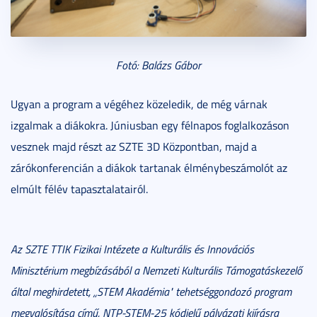
Fotó: Balázs Gábor
Ugyan a program a végéhez közeledik, de még várnak
izgalmak a diákokra. Júniusban egy félnapos foglalkozáson
vesznek majd részt az SZTE 3D Központban, majd a
zárókonferencián a diákok tartanak élménybeszámolót az
elmúlt félév tapasztalatairól.
Az SZTE TTIK Fizikai Intézete a Kulturális és Innovációs
Minisztérium megbízásából a Nemzeti Kulturális Támogatáskezelő
által meghirdetett, „STEM Akadémia" tehetséggondozó program
megvalósítása című, NTP-STEM-25 kódjelű pályázati kiírásra