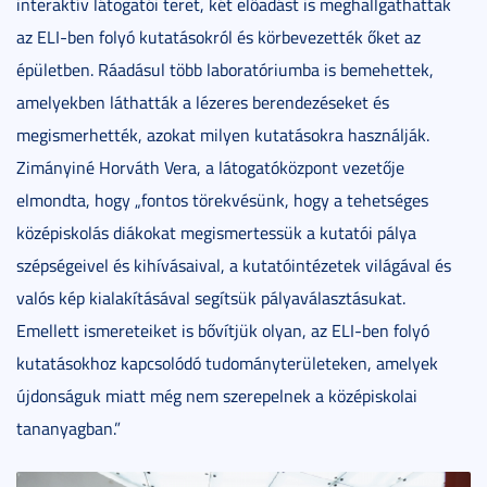
interaktív látogatói teret, két előadást is meghallgathattak
az ELI-ben folyó kutatásokról és körbevezették őket az
épületben. Ráadásul több laboratóriumba is bemehettek,
amelyekben láthatták a lézeres berendezéseket és
megismerhették, azokat milyen kutatásokra használják.
Zimányiné Horváth Vera, a látogatóközpont vezetője
elmondta, hogy „fontos törekvésünk, hogy a tehetséges
középiskolás diákokat megismertessük a kutatói pálya
szépségeivel és kihívásaival, a kutatóintézetek világával és
valós kép kialakításával segítsük pályaválasztásukat.
Emellett ismereteiket is bővítjük olyan, az ELI-ben folyó
kutatásokhoz kapcsolódó tudományterületeken, amelyek
újdonságuk miatt még nem szerepelnek a középiskolai
tananyagban.”