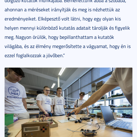
dolgozó kutatók munkájába. Bemehettünk abba a szobába,
ahonnan a méréseket irányítják és meg is nézhettük az
eredményeiket. Elképesztő volt látni, hogy egy olyan kis
helyen mennyi különböző kutatás adatait tárolják és figyelik
meg. Nagyon örülök, hogy bepillanthattam a kutatók
világába, és az élmény megerősítette a vágyamat, hogy én is
ezzel foglalkozzak a jövőben.”