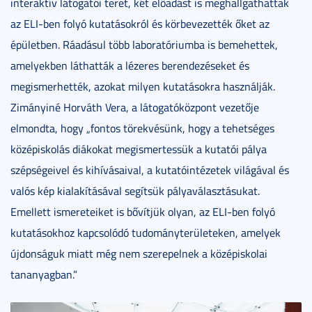
interaktív látogatói teret, két előadást is meghallgathattak
az ELI-ben folyó kutatásokról és körbevezették őket az
épületben. Ráadásul több laboratóriumba is bemehettek,
amelyekben láthatták a lézeres berendezéseket és
megismerhették, azokat milyen kutatásokra használják.
Zimányiné Horváth Vera, a látogatóközpont vezetője
elmondta, hogy „fontos törekvésünk, hogy a tehetséges
középiskolás diákokat megismertessük a kutatói pálya
szépségeivel és kihívásaival, a kutatóintézetek világával és
valós kép kialakításával segítsük pályaválasztásukat.
Emellett ismereteiket is bővítjük olyan, az ELI-ben folyó
kutatásokhoz kapcsolódó tudományterületeken, amelyek
újdonságuk miatt még nem szerepelnek a középiskolai
tananyagban.”