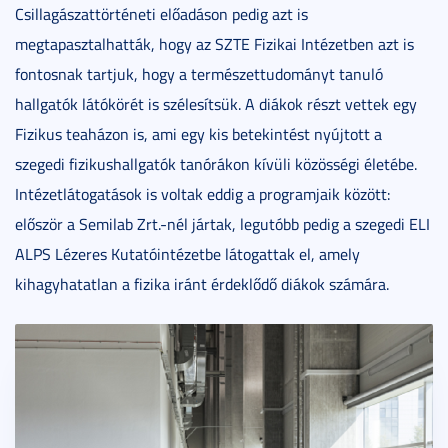
Csillagászattörténeti előadáson pedig azt is
megtapasztalhatták, hogy az SZTE Fizikai Intézetben azt is
fontosnak tartjuk, hogy a természettudományt tanuló
hallgatók látókörét is szélesítsük. A diákok részt vettek egy
Fizikus teaházon is, ami egy kis betekintést nyújtott a
szegedi fizikushallgatók tanórákon kívüli közösségi életébe.
Intézetlátogatások is voltak eddig a programjaik között:
először a Semilab Zrt.-nél jártak, legutóbb pedig a szegedi ELI
ALPS Lézeres Kutatóintézetbe látogattak el, amely
kihagyhatatlan a fizika iránt érdeklődő diákok számára.