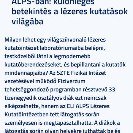
ALPS-ban: különleges
betekintés a lézeres kutatások
világába
Milyen lehet egy világszínvonalú lézeres
kutatóintézet laboratóriumaiba belépni,
testközelből látni a legmodernebb
kutatóberendezéseket, és bepillantani a kutatók
mindennapjaiba? Az SZTE Fizikai Intézet
vezetésével működő Fiziverzum
tehetséggondozó programban résztvevő 33
tizenegyedik osztályos diák ezt nemcsak
elképzelhette, hanem az ELI ALPS Lézeres
Kutatóintézetben tett látogatás során
személyesen is megtapasztalhatta. A diákok a
látogatás során olyan helyekre juthattak be és