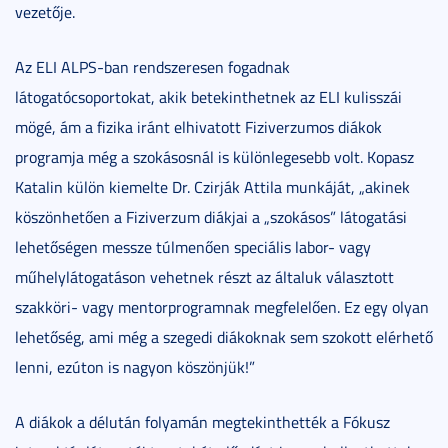
vezetője.
Az ELI ALPS-ban rendszeresen fogadnak
látogatócsoportokat, akik betekinthetnek az ELI kulisszái
mögé, ám a fizika iránt elhivatott Fiziverzumos diákok
programja még a szokásosnál is különlegesebb volt. Kopasz
Katalin külön kiemelte Dr. Czirják Attila munkáját, „akinek
köszönhetően a Fiziverzum diákjai a „szokásos” látogatási
lehetőségen messze túlmenően speciális labor- vagy
műhelylátogatáson vehetnek részt az általuk választott
szakköri- vagy mentorprogramnak megfelelően. Ez egy olyan
lehetőség, ami még a szegedi diákoknak sem szokott elérhető
lenni, ezúton is nagyon köszönjük!”
A diákok a délután folyamán megtekinthették a Fókusz