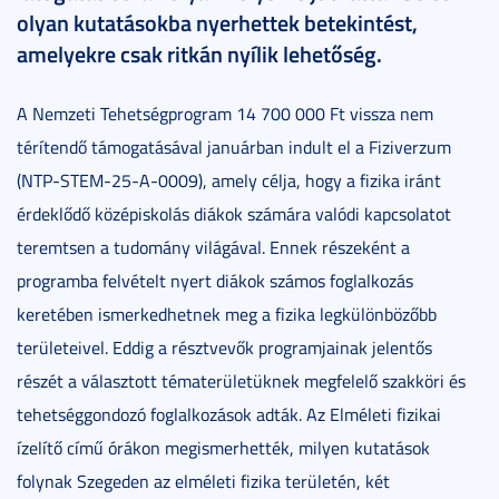
olyan kutatásokba nyerhettek betekintést,
amelyekre csak ritkán nyílik lehetőség.
A Nemzeti Tehetségprogram 14 700 000 Ft vissza nem
térítendő támogatásával januárban indult el a Fiziverzum
(NTP-STEM-25-A-0009), amely célja, hogy a fizika iránt
érdeklődő középiskolás diákok számára valódi kapcsolatot
teremtsen a tudomány világával. Ennek részeként a
programba felvételt nyert diákok számos foglalkozás
keretében ismerkedhetnek meg a fizika legkülönbözőbb
területeivel. Eddig a résztvevők programjainak jelentős
részét a választott tématerületüknek megfelelő szakköri és
tehetséggondozó foglalkozások adták. Az Elméleti fizikai
ízelítő című órákon megismerhették, milyen kutatások
folynak Szegeden az elméleti fizika területén, két