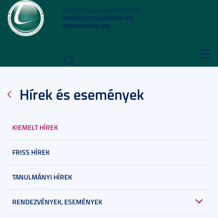
SZEGEDI TUDOMÁNYEGYETEM
TERMÉSZETTUDOMÁNYI ÉS
INFORMATIKAI KAR
Toggl
navig
Hírek és események
KIEMELT HÍREK
FRISS HÍREK
TANULMÁNYI HÍREK
RENDEZVÉNYEK, ESEMÉNYEK