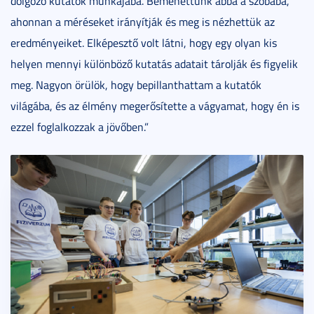
dolgozó kutatók munkájába. Bemehettünk abba a szobába,
ahonnan a méréseket irányítják és meg is nézhettük az
eredményeiket. Elképesztő volt látni, hogy egy olyan kis
helyen mennyi különböző kutatás adatait tárolják és figyelik
meg. Nagyon örülök, hogy bepillanthattam a kutatók
világába, és az élmény megerősítette a vágyamat, hogy én is
ezzel foglalkozzak a jövőben.”