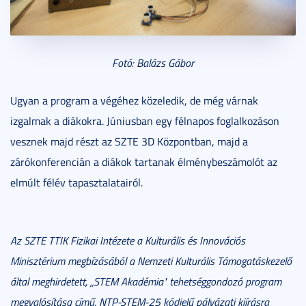
Fotó: Balázs Gábor
Ugyan a program a végéhez közeledik, de még várnak
izgalmak a diákokra. Júniusban egy félnapos foglalkozáson
vesznek majd részt az SZTE 3D Központban, majd a
zárókonferencián a diákok tartanak élménybeszámolót az
elmúlt félév tapasztalatairól.
Az SZTE TTIK Fizikai Intézete a Kulturális és Innovációs
Minisztérium megbízásából a Nemzeti Kulturális Támogatáskezelő
által meghirdetett, „STEM Akadémia" tehetséggondozó program
megvalósítása című, NTP-STEM-25 kódjelű pályázati kiírásra