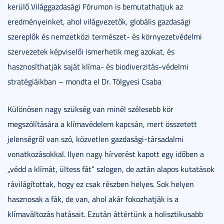
kerülő Világgazdasági Fórumon is bemutathatjuk az
eredményeinket, ahol világvezetők, globális gazdasági
szereplők és nemzetközi természet- és környezetvédelmi
szervezetek képviselői ismerhetik meg azokat, és
hasznosíthatják saját klíma- és biodiverzitás-védelmi
stratégiáikban – mondta el Dr. Tölgyesi Csaba
Különösen nagy szükség van minél szélesebb kör
megszólítására a klímavédelem kapcsán, mert összetett
jelenségről van szó, közvetlen gazdasági-társadalmi
vonatkozásokkal. Ilyen nagy hírverést kapott egy időben a
„védd a klímát, ültess fát” szlogen, de aztán alapos kutatások
rávilágítottak, hogy ez csak részben helyes. Sok helyen
hasznosak a fák, de van, ahol akár fokozhatják is a
klímaváltozás hatásait. Ezután áttértünk a holisztikusabb