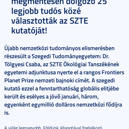
megmentésén dolgozó 25
legjobb tudós közé
választották az SZTE
kutatóját!
Újabb nemzetközi tudományos elismerésben
részesült a Szegedi Tudományegyetem: Dr.
Tölgyesi Csaba, az SZTE Ökológiai Tanszékének
egyetemi adjunktusa nyerte el a rangos Frontiers
Planet Prize nemzeti bajnoki címét. A szegedi
kutató ezzel a fenntarthatóság globális elitjébe
került és esélyes a jövő januári, három,
egyenként egymillió dolláros nemzetközi fődíjra
is.
A világ legnagyobb, Földünk állapotával foglalkozó