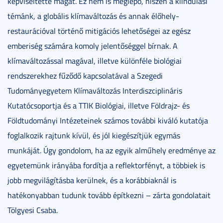
képviseltette magát. Ez nem is meglepő, hiszen a kiindulási
témánk, a globális klímaváltozás és annak élőhely-
restaurációval történő mitigációs lehetőségei az egész
emberiség számára komoly jelentőséggel bírnak. A
klímaváltozással magával, illetve különféle biológiai
rendszerekhez fűződő kapcsolatával a Szegedi
Tudományegyetem Klímaváltozás Interdiszciplináris
Kutatócsoportja és a TTIK Biológiai, illetve Földrajz- és
Földtudományi Intézeteinek számos további kiváló kutatója
foglalkozik rajtunk kívül, és jól kiegészítjük egymás
munkáját. Úgy gondolom, ha az egyik alműhely eredménye az
egyetemünk irányába fordítja a reflektorfényt, a többiek is
jobb megvilágításba kerülnek, és a korábbiaknál is
hatékonyabban tudunk tovább építkezni – zárta gondolatait
Tölgyesi Csaba.