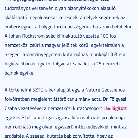
tudományos versenyén olyan bizonyítékokon alapuló,
skálázható megoldásokat keresnek, amelyek segítenek az
emberiségnek a bolygó tűrőképességének határain belül élni.
A Johan Rockström svéd klímakutató vezette 100 fős
nemzetközi zsűri a magyar jelöltek közül egyértelműen a
Szegedi Tudományegyetem kutatójának munkáját ítélte a
legkiválóbbnak, így Dr. Tölgyesi Csaba lett a 25 nemzeti
bajnok egyike.
A történelmi SZTE-siker alapját egy, a Nature Geoscience
folyóiratban megjelent áttörő tanulmány adta. Dr. Tölgyesi
rávilágított
Csaba vezetésével a nemzetközi kutatócsoport
egy kevésbé ismert igazságra: a klímaváltozás problémája
nem oldható meg olyan egyszerű intézkedésekkel, mint az
erdősítés. A szegedi kutatás bebizonyította, hogy az