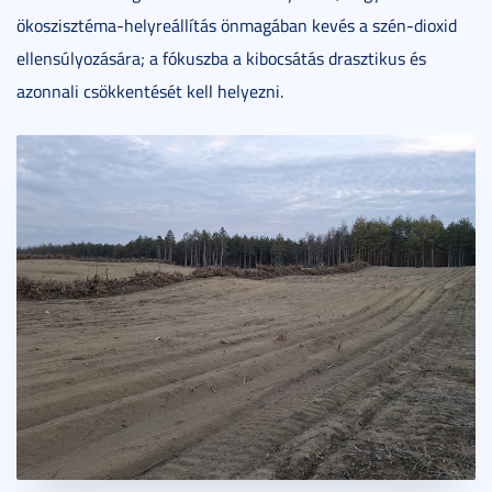
ökoszisztéma-helyreállítás önmagában kevés a szén-dioxid
ellensúlyozására; a fókuszba a kibocsátás drasztikus és
azonnali csökkentését kell helyezni.