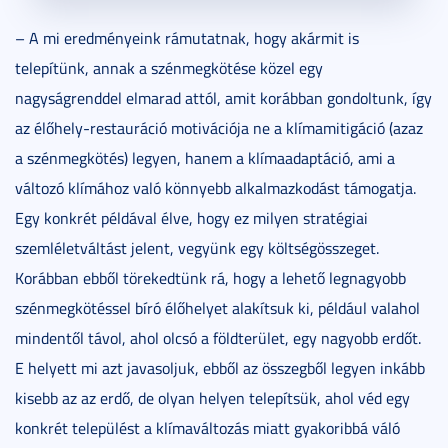
– A mi eredményeink rámutatnak, hogy akármit is
telepítünk, annak a szénmegkötése közel egy
nagyságrenddel elmarad attól, amit korábban gondoltunk, így
az élőhely-restauráció motivációja ne a klímamitigáció (azaz
a szénmegkötés) legyen, hanem a klímaadaptáció, ami a
változó klímához való könnyebb alkalmazkodást támogatja.
Egy konkrét példával élve, hogy ez milyen stratégiai
szemléletváltást jelent, vegyünk egy költségösszeget.
Korábban ebből törekedtünk rá, hogy a lehető legnagyobb
szénmegkötéssel bíró élőhelyet alakítsuk ki, például valahol
mindentől távol, ahol olcsó a földterület, egy nagyobb erdőt.
E helyett mi azt javasoljuk, ebből az összegből legyen inkább
kisebb az az erdő, de olyan helyen telepítsük, ahol véd egy
konkrét települést a klímaváltozás miatt gyakoribbá váló