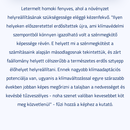
Letermelt homoki fenyves, ahol a növényzet
helyreállításának szükségessége eléggé kézenfekvő. "Ilyen
helyeken előszeretettel erdősítettek újra, ami klímavédelmi
szempontból könnyen igazolható volt a szénmegkötő
képessége révén. E helyett mi a szénmegkötést a
számításaink alapján másodlagosnak tekintettük, és zárt
faállomány helyett célszerűbb a természetes erdős sztyepp
élőhelyet helyreállítani. Ennek nagyobb klímaadaptációs
potenciálja van, ugyanis a klímaváltozással egyre szárazabb
években jobban képes megőrizni a talajban a nedvességet és
kevésbé tűzveszélyes - noha szenet valóban kevesebbet köt
meg közvetlenül" - fűzi hozzá a képhez a kutató.