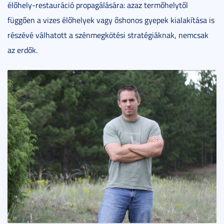
élőhely-restauráció propagálására: azaz termőhelytől
függően a vizes élőhelyek vagy őshonos gyepek kialakítása is
részévé válhatott a szénmegkötési stratégiáknak, nemcsak
az erdők.