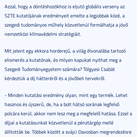
Azzal, hogy a döntéshozókhoz is eljutó globális verseny az
SZTE kutatójának eredményeit emelte a legjobbak közé, a
szegedi tudományos műhely közvetlenül formálhatja a jövő
nemzetközi klímavédelmi stratégiáit.
Mit jelent egy ekkora horderejű, a világ élvonalába tartozó
elismerés a kutatónak, és milyen kapukat nyithat meg a
Szegedi Tudományegyetem számára? Tölgyesi Csabát
kérdeztük a díj hátteréről és a jövőbeli tervekről.
- Minden kutatási eredmény olyan, mint egy termék. Lehet
hasznos és újszerű, de, ha a bolt hátsó sorának legfelső
polcára kerül, akkor nem lesz meg a megfelelő hatása. Ezzel a
díjjal a kutatásunkat közvetlenül a pénztárgép mellé
állították be. Többek között a svájci Davosban megrendezésre