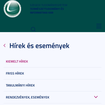
SZEGEDI TUDOMÁNYEGYETEM
TERMÉSZETTUDOMÁNYI ÉS
INFORMATIKAI KAR
Toggl
navig
Hírek és események
KIEMELT HÍREK
FRISS HÍREK
TANULMÁNYI HÍREK
RENDEZVÉNYEK, ESEMÉNYEK