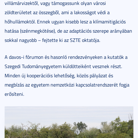
villámárvizektől, vagy támogassunk olyan városi
zöldterületet az összegből, ami a lakosságot védi a
hőhullámoktól. Ennek ugyan kisebb lesz a klímamitigációs
hatása (szénmegkötése), de az adaptációs szerepe arányában
sokkal nagyobb – fejtette ki az SZTE oktatója.
A davos-i fórumon és hasonló rendezvényeken a kutatók a
Szegedi Tudományegyetem küldötteiként vesznek részt.
Minden új kooperációis lehetőség, közös pályázat és
megbízás az egyetem nemzetközi kapcsolatrendszerét fogja
erősíteni.