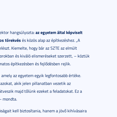
az egyetem által képviselt
rektor hangsúlyozta:
os törekvés
és közös alap az építkezéshez. „A
lészt. Kiemelte, hogy bár az SZTE az elmúlt
rokban és kiváló elismeréseket szerzett, – köztük
matos építkezésben és fejlődésben rejlik.
, amely az egyetem egyik legfontosabb értéke.
zokat, akik jelen pillanatban vezetik az
átveszik majd tőlünk ezeket a feladatokat. Ez a
 – mondta.
ágait kell biztosítania, hanem a jövő kihívásaira