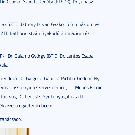
Dr. Csoma Zsanett Renáta (ETSZK), Dr. Juhász
 az SZTE Báthory István Gyakorló Gimnázium és
z SZTE Báthory István Gyakorló Gimnázium és
TK), Dr. Galamb György (BTK), Dr. Lantos Csaba
yula.
 rendező, Dr. Galgóczi Gábor a Richter Gedeon Nyrt.
orvos, Lassú Gyula szervízmérnök, Dr. Mohos Elemér
ai főorvos, Dr. Lencsés Gyula nyugalmazott
kvezető egyetemi docens.
 tanácsadó.