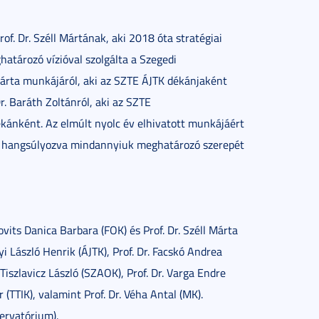
. Dr. Széll Mártának, aki 2018 óta stratégiai
atározó vízióval szolgálta a Szegedi
Márta munkájáról, aki az SZTE ÁJTK dékánjaként
. Baráth Zoltánról, aki az SZTE
kánként. Az elmúlt nyolc év elhivatott munkájáért
is, hangsúlyozva mindannyiuk meghatározó szerepét
its Danica Barbara (FOK) és Prof. Dr. Széll Márta
yi László Henrik (ÁJTK), Prof. Dr. Facskó Andrea
Tiszlavicz László (SZAOK), Prof. Dr. Varga Endre
or (TTIK), valamint Prof. Dr. Véha Antal (MK).
ervatórium).