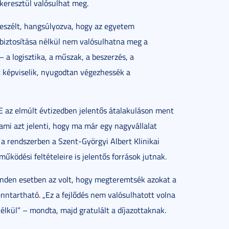
 keresztül valósulhat meg.
beszélt, hangsúlyozva, hogy az egyetem
 biztosítása nélkül nem valósulhatna meg a
a logisztika, a műszak, a beszerzés, a
 képviselik, nyugodtan végezhessék a
TE az elmúlt évtizedben jelentős átalakuláson ment
ami azt jelenti, hogy ma már egy nagyvállalat
a rendszerben a Szent-Györgyi Albert Klinikai
ködési feltételeire is jelentős források jutnak.
 minden esetben az volt, hogy megteremtsék azokat a
nntartható. „Ez a fejlődés nem valósulhatott volna
lkül” – mondta, majd gratulált a díjazottaknak.