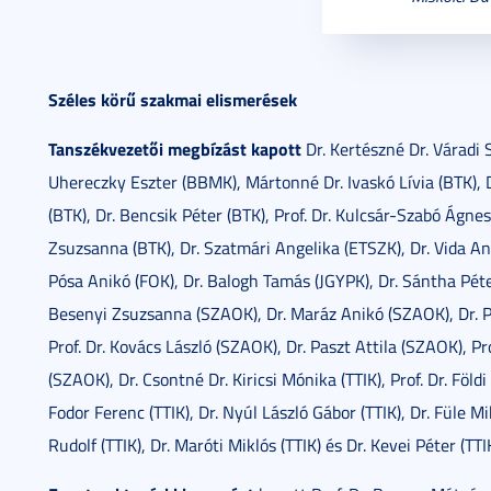
Széles körű szakmai elismerések
Tanszékvezetői megbízást kapott
Dr. Kertészné Dr. Váradi S
Uhereczky Eszter (BBMK), Mártonné Dr. Ivaskó Lívia (BTK), 
(BTK), Dr. Bencsik Péter (BTK), Prof. Dr. Kulcsár-Szabó Ágnes
Zsuzsanna (BTK), Dr. Szatmári Angelika (ETSZK), Dr. Vida An
Pósa Anikó (FOK), Dr. Balogh Tamás (JGYPK), Dr. Sántha Péte
Besenyi Zsuzsanna (SZAOK), Dr. Maráz Anikó (SZAOK), Dr. 
Prof. Dr. Kovács László (SZAOK), Dr. Paszt Attila (SZAOK), Pr
(SZAOK), Dr. Csontné Dr. Kiricsi Mónika (TTIK), Prof. Dr. Földi 
Fodor Ferenc (TTIK), Dr. Nyúl László Gábor (TTIK), Dr. Füle Mik
Rudolf (TTIK), Dr. Maróti Miklós (TTIK) és Dr. Kevei Péter (TTIK