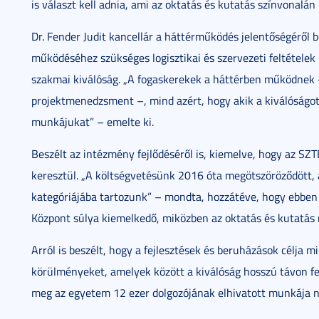
is választ kell adnia, ami az oktatás és kutatás színvonalán
Dr. Fender Judit kancellár a háttérműködés jelentőségéről 
működéséhez szükséges logisztikai és szervezeti feltételek
szakmai kiválóság. „A fogaskerekek a háttérben működnek – 
projektmenedzsment –, mind azért, hogy akik a kiválóságot
munkájukat” – emelte ki.
Beszélt az intézmény fejlődéséről is, kiemelve, hogy az SZ
keresztül. „A költségvetésünk 2016 óta megötszöröződött, 
kategóriájába tartozunk” – mondta, hozzátéve, hogy ebben 
Központ súlya kiemelkedő, miközben az oktatás és kutatás mű
Arról is beszélt, hogy a fejlesztések és beruházások célja
körülményeket, amelyek között a kiválóság hosszú távon fe
meg az egyetem 12 ezer dolgozójának elhivatott munkája né