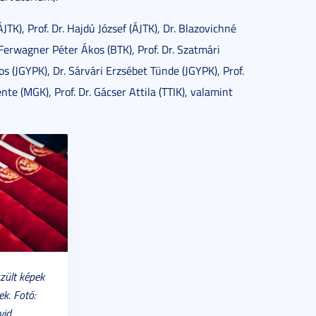
ÁJTK), Prof. Dr. Hajdú József (ÁJTK), Dr. Blazovichné
. Ferwagner Péter Ákos (BTK), Prof. Dr. Szatmári
jos (JGYPK), Dr. Sárvári Erzsébet Tünde (JGYPK), Prof.
nte (MGK), Prof. Dr. Gácser Attila (TTIK), valamint
zült képek
ek. Fotó:
vid