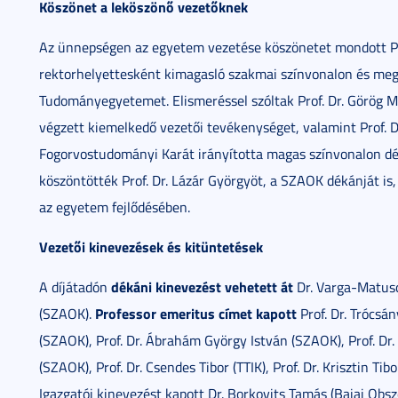
Köszönet a leköszönő vezetőknek
Az ünnepségen az egyetem vezetése köszönetet mondott Prof
rektorhelyettesként kimagasló szakmai színvonalon és megh
Tudományegyetemet. Elismeréssel szóltak Prof. Dr. Görög 
végzett kiemelkedő vezetői tevékenységet, valamint Prof. Dr
Fogorvostudományi Karát irányította magas színvonalon dé
köszöntötték Prof. Dr. Lázár Györgyöt, a SZAOK dékánját 
az egyetem fejlődésében.
Vezetői kinevezések és kitüntetések
dékáni kinevezést vehetett át
A díjátadón
Dr. Varga-Matusov
Professor emeritus címet kapott
(SZAOK).
Prof. Dr. Trócsán
(SZAOK), Prof. Dr. Ábrahám György István (SZAOK), Prof. Dr. 
(SZAOK), Prof. Dr. Csendes Tibor (TTIK), Prof. Dr. Krisztin Tib
Igazgatói kinevezést kapott Dr. Borkovits Tamás (Bajai Obsz