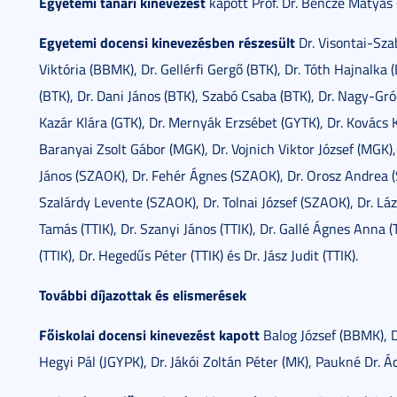
Egyetemi tanári kinevezést
kapott Prof. Dr. Bencze Mátyás 
Egyetemi docensi kinevezésben részesült
Dr. Visontai-Sza
Viktória (BBMK), Dr. Gellérfi Gergő (BTK), Dr. Tóth Hajnalka 
(BTK), Dr. Dani János (BTK), Szabó Csaba (BTK), Dr. Nagy-Gró
Kazár Klára (GTK), Dr. Mernyák Erzsébet (GYTK), Dr. Kovács K
Baranyai Zsolt Gábor (MGK), Dr. Vojnich Viktor József (MGK)
János (SZAOK), Dr. Fehér Ágnes (SZAOK), Dr. Orosz Andrea 
Szalárdy Levente (SZAOK), Dr. Tolnai József (SZAOK), Dr. 
Tamás (TTIK), Dr. Szanyi János (TTIK), Dr. Gallé Ágnes Anna (T
(TTIK), Dr. Hegedűs Péter (TTIK) és Dr. Jász Judit (TTIK).
További díjazottak és elismerések
Főiskolai docensi kinevezést kapott
Balog József (BBMK), D
Hegyi Pál (JGYPK), Dr. Jákói Zoltán Péter (MK), Paukné Dr. Á