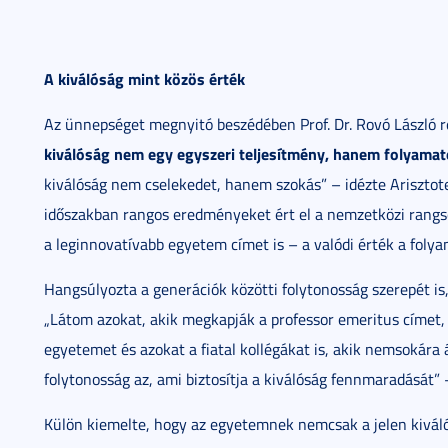
A kiválóság mint közös érték
Az ünnepséget megnyitó beszédében Prof. Dr. Rovó László 
kiválóság nem egy egyszeri teljesítmény, hanem folyamat
kiválóság nem cselekedet, hanem szokás” – idézte Arisztote
időszakban rangos eredményeket ért el a nemzetközi rangso
a leginnovatívabb egyetem címet is – a valódi érték a folya
Hangsúlyozta a generációk közötti folytonosság szerepét is
„Látom azokat, akik megkapják a professor emeritus címet, a
egyetemet és azokat a fiatal kollégákat is, akik nemsokára 
folytonosság az, ami biztosítja a kiválóság fennmaradását”
Külön kiemelte, hogy az egyetemnek nemcsak a jelen kiválós