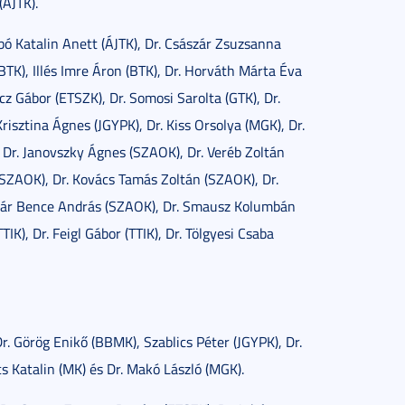
(ÁJTK).
bó Katalin Anett (ÁJTK), Dr. Császár Zsuzsanna
(BTK), Illés Imre Áron (BTK), Dr. Horváth Márta Éva
cz Gábor (ETSZK), Dr. Somosi Sarolta (GTK), Dr.
risztina Ágnes (JGYPK), Dr. Kiss Orsolya (MGK), Dr.
, Dr. Janovszky Ágnes (SZAOK), Dr. Veréb Zoltán
(SZAOK), Dr. Kovács Tamás Zoltán (SZAOK), Dr.
Lázár Bence András (SZAOK), Dr. Smausz Kolumbán
TIK), Dr. Feigl Gábor (TTIK), Dr. Tölgyesi Csaba
r. Görög Enikő (BBMK), Szablics Péter (JGYPK), Dr.
cs Katalin (MK) és Dr. Makó László (MGK).