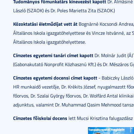
Tudományos főmunkatárs kinevezést kapott
Dr. Almásiné 
László (SZAOK) és Dr. Poles Marietta Zita (SZAOK.)
Közoktatási életműdíjat vett át
Bognárné Kocsondi Andrea,
Általános Iskola igazgatóhelyettese és Vincze Istvánné, a
Általános Iskola igazgatóhelyettese.
Címzetes egyetemi tanári címet kapott
Dr. Molnár Judit (ÁJ
(Gabonakutató Nonprofit Közhasznú Kft.) és Dr. Mészáros G
Címzetes egyetemi docensi címet kapott
- Babiczky László
HR munkaidő vezetője, Dr. Krékits József, nyugalmazott fő
főorvos, Dr. Szalai György főorvos, Dr. Wolfárd Antal klinik
adjunktus, valamint Dr. Muhammad Qasim Mehmood tanszé
Címzetes főiskolai docens
lett Mucsi Krisztina falugazdász