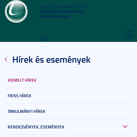
SZEGEDI TUDOMÁNYEGYETEM
TERMÉSZETTUDOMÁNYI ÉS
INFORMATIKAI KAR
Toggl
navig
Hírek és események
KIEMELT HÍREK
FRISS HÍREK
TANULMÁNYI HÍREK
RENDEZVÉNYEK, ESEMÉNYEK