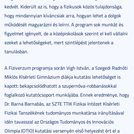
kedvét. Kiderült az is, hogy a fizikusok közös tulajdonsága,
hogy mindannyian kíváncsiak arra, hogyan lehet a dolgok
működését magyarázni és leírni. A program sok munkát és
figyelmet igényelt, de a középiskolások szerint el kell vállalni
ezeket a lehetőségeket, mert szintlépést jelentenek a
tanulásban.
A Fiziverzum programja során Vigh István, a Szegedi Radnóti
Miklós Kísérleti Gimnázium diákja kutatási lehetőséget is
kapott: bekapcsolódhatott a szupernóva-robbanásokkal
foglalkozó kutatócsoport munkájába. Ennek eredménye, hogy
Dr. Barna Barnabás, az SZTE TTIK Fizikai Intézet Kísérleti
Fizikai Tanszékének tudományos munkatársa irányításával
idén tavasszal az Országos Tudományos és Innovációs
Olimpia (OTIO) kutatási versenyén első helyezést ért el a