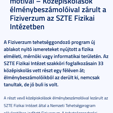
motivál – Középiskolások
élménybeszámolóival zárult a
Fiziverzum az SZTE Fizikai
Intézetben
A Fiziverzum tehetséggondozó program új
ablakot nyitó ismereteket nyújtott a fizika
elméleti, mérnöki vagy informatikai területén. Az
SZTE Fizikai Intézet szakköri foglalkozásain 33
középiskolás vett részt egy féléven át;
élménybeszámolóikból az derült ki, nemcsak
tanultak, de jó buli is volt.
A részt vevő középiskolások élménybeszámolóival lezárult az
SZTE Fizikai Intézet által a Nemzeti Tehetségprogram