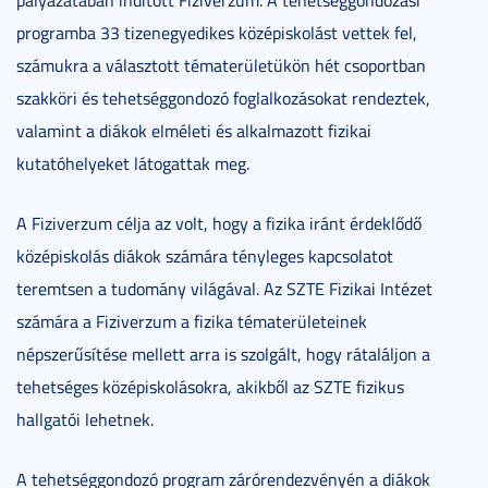
pályázatában indított Fiziverzum. A tehetséggondozási
programba 33 tizenegyedikes középiskolást vettek fel,
számukra a választott tématerületükön hét csoportban
szakköri és tehetséggondozó foglalkozásokat rendeztek,
valamint a diákok elméleti és alkalmazott fizikai
kutatóhelyeket látogattak meg.
A Fiziverzum célja az volt, hogy a fizika iránt érdeklődő
középiskolás diákok számára tényleges kapcsolatot
teremtsen a tudomány világával. Az SZTE Fizikai Intézet
számára a Fiziverzum a fizika tématerületeinek
népszerűsítése mellett arra is szolgált, hogy rátaláljon a
tehetséges középiskolásokra, akikből az SZTE fizikus
hallgatói lehetnek.
A tehetséggondozó program zárórendezvényén a diákok