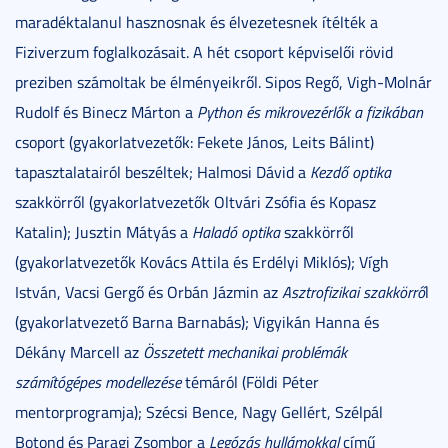
maradéktalanul hasznosnak és élvezetesnek ítélték a
Fiziverzum foglalkozásait. A hét csoport képviselői rövid
preziben számoltak be élményeikről. Sipos Regő, Vigh-Molnár
Rudolf és Binecz Márton a
Python és mikrovezérlők a fizikában
csoport (gyakorlatvezetők: Fekete János, Leits Bálint)
tapasztalatairól beszéltek; Halmosi Dávid a
Kezdő optika
szakkörről (gyakorlatvezetők Oltvári Zsófia és Kopasz
Katalin); Jusztin Mátyás a
Haladó optika
szakkörről
(gyakorlatvezetők Kovács Attila és Erdélyi Miklós); Vígh
István, Vacsi Gergő és Orbán Jázmin az
Asztrofizikai szakkörrő
l
(gyakorlatvezető Barna Barnabás); Vigyikán Hanna és
Dékány Marcell az
Összetett mechanikai problémák
számítógépes modellezése
témáról (Földi Péter
mentorprogramja); Szécsi Bence, Nagy Gellért, Szélpál
Botond és Paragi Zsombor a
Legózás hullámokkal
című