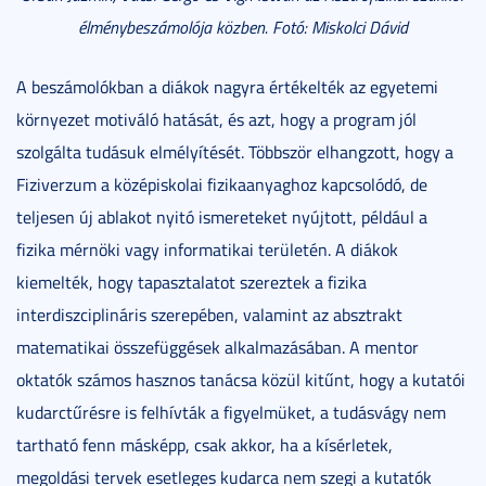
élménybeszámolója közben. Fotó: Miskolci Dávid
A beszámolókban a diákok nagyra értékelték az egyetemi
környezet motiváló hatását, és azt, hogy a program jól
szolgálta tudásuk elmélyítését. Többször elhangzott, hogy a
Fiziverzum a középiskolai fizikaanyaghoz kapcsolódó, de
teljesen új ablakot nyitó ismereteket nyújtott, például a
fizika mérnöki vagy informatikai területén. A diákok
kiemelték, hogy tapasztalatot szereztek a fizika
interdiszciplináris szerepében, valamint az absztrakt
matematikai összefüggések alkalmazásában. A mentor
oktatók számos hasznos tanácsa közül kitűnt, hogy a kutatói
kudarctűrésre is felhívták a figyelmüket, a tudásvágy nem
tartható fenn másképp, csak akkor, ha a kísérletek,
megoldási tervek esetleges kudarca nem szegi a kutatók