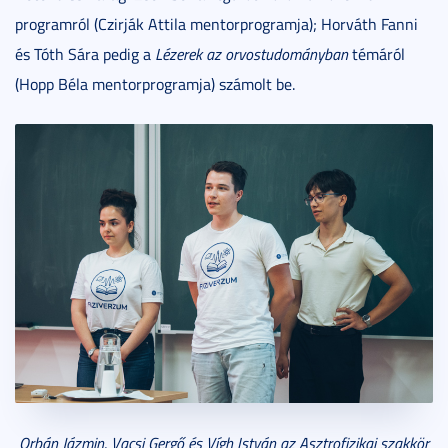
programról (Czirják Attila mentorprogramja); Horváth Fanni
és Tóth Sára pedig a
Lézerek az orvostudományban
témáról
(Hopp Béla mentorprogramja) számolt be.
Orbán Jázmin, Vacsi Gergő és Vígh István az Asztrofizikai szakkör