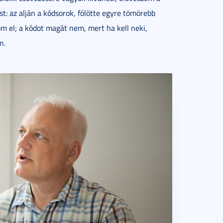
mist: az alján a kódsorok, fölötte egyre tömörebb
 el; a kódot magát nem, mert ha kell neki,
n.