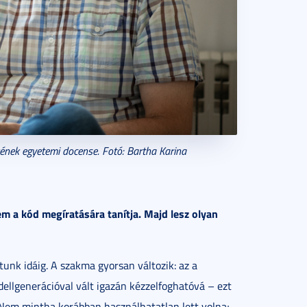
ékének egyetemi docense. Fotó: Bartha Karina
m a kód megíratására tanítja. Majd lesz olyan
tunk idáig. A szakma gyorsan változik: az a
dellgenerációval vált igazán kézzelfoghatóvá – ezt
. Nem mintha korábban használhatatlan lett volna;