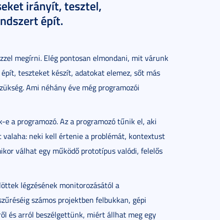
et irányít, tesztel,
ndszert épít.
zzel megírni. Elég pontosan elmondani, mit várunk
rt épít, teszteket készít, adatokat elemez, sőt más
n szükség. Ami néhány éve még programozói
ik-e a programozó. Az a programozó tűnik el, aki
 valaha: neki kell értenie a problémát, kontextust
ikor válhat egy működő prototípus valódi, felelős
ülöttek légzésének monitorozásától a
zűréséig számos projektben felbukkan, gépi
l és arról beszélgettünk, miért állhat meg egy