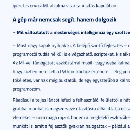
ígéretes orvosi MI-alkalmazás a tanúsítás kapujában.
A gép már nemcsak segít, hanem dolgozik
– Mit változtatott a mesterséges intelligencia egy szoftv
– Most nagy kapuk nyílnak ki. A belépő szintű fejlesztés –
programozói tudás nélkül is elvégezhető: scripteket, kis alk
Az MI-vel támogatott eszköztárral mobil- vagy webalkalmazá
hogy közben nem kell a Python-kódhoz értenem – elég po
tökéletes, vannak még buktatók, de egy egyszerűbb alkalma
programozom.
Ráadásul a teljes láncot lefedi a felhasználói felülettől a h
grafikai munkát is megszervezi: utasításra előállíttatja és sz
elemeket – nem maga rajzol, hanem a megfelelő eszközöket v
munkát is, amit a fejlesztők gyakran halogattak – például a 