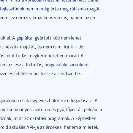
 fejlesztőnek nem mindig érte meg rábíznia magát,
ozom: ez nem szakmai konszenzus, hanem az én
ük el. A gép által gyártott kód nem lehet
t nézzük majd át, és nem is mi írjuk – de
asás mint tudás megkerülhetetlen marad. A
nem az lesz a fő tudás, hogy valaki soronként
zze és felelősen beillessze a rendszerbe.
gondoljon csak egy éves hálóterv elfogadására. A
hány tudományos csatorna és gyűjtőportál, például a
toznak, mint az oktatási programok. A képzésben
roid aktuális API-ja az érdekes, hanem a miértek,