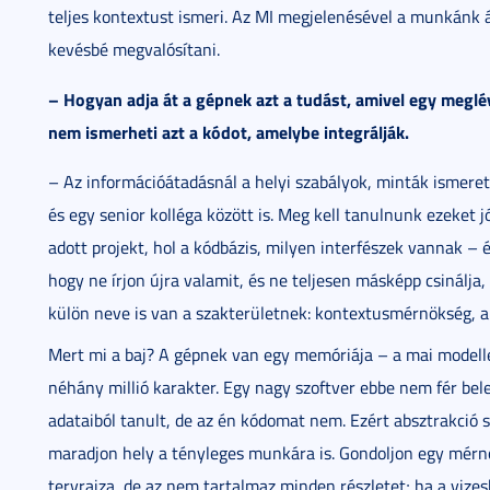
teljes kontextust ismeri. Az MI megjelenésével a munkánk át
kevésbé megvalósítani.
– Hogyan adja át a gépnek azt a tudást, amivel egy meglé
nem ismerheti azt a kódot, amelybe integrálják.
– Az információátadásnál a helyi szabályok, minták ismere
és egy senior kolléga között is. Meg kell tanulnunk ezeket j
adott projekt, hol a kódbázis, milyen interfészek vannak – 
hogy ne írjon újra valamit, és ne teljesen másképp csinálja,
külön neve is van a szakterületnek: kontextusmérnökség, 
Mert mi a baj? A gépnek van egy memóriája – a mai modell
néhány millió karakter. Egy nagy szoftver ebbe nem fér bele.
adataiból tanult, de az én kódomat nem. Ezért absztrakció 
maradjon hely a tényleges munkára is. Gondoljon egy mérn
tervrajza, de az nem tartalmaz minden részletet; ha a vize