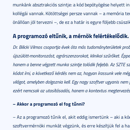
munkánk absztrakciós szintje: a kód bepötyögése helyett i
kollégái vannak. Kötöttségei persze vannak – a memória te
önállóan jól tervezni –, de ez a határ is egyre följebb csúszik
A programozó eltűnik, a mérnök felértékelődik
Dr. Bilicki Vilmos csoportja évek óta más tudományterületek pr
újszülött-monitorozást, agrárszenzorokat, klinikai szűrőket. Éppe
hanem a benne végzett munka szintje tolódik feljebb.
Az SZTE sz
kódot írni, a következő kérdés nem az, hogyan írassunk vele m
világot, amelyben dolgoznia kell. Egy nagy szoftver ugyanis nem
ezért nemcsak az utasításadás, hanem a kontextus megtervezés
– Akkor a programozó el fog tűnni?
– Az a programozó tűnik el, akit eddig ismertünk – aki a 
szoftvermérnöki munkát végzünk, és erre készítjük fel a hal