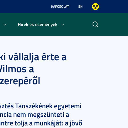
KAPCSOLAT
EN
Hírek és események
i vállalja érte a
 Vilmos a
szerepéről
lesztés Tanszékének egyetemi
encia nem megszünteti a
tre tolja a munkáját: a jövő