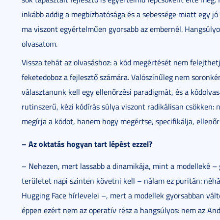
inkább addig a megbízhatósága és a sebessége miatt egy jó
ma viszont egyértelműen gyorsabb az embernél. Hangsúly
olvasatom.
Vissza tehát az olvasáshoz: a kód megértését nem felejthetj
feketedoboz a fejlesztő számára. Valószínűleg nem soronkén
választanunk kell egy ellenőrzési paradigmát, és a kódolv
rutinszerű, kézi kódírás súlya viszont radikálisan csökken: 
megírja a kódot, hanem hogy megértse, specifikálja, ellenőri
– Az oktatás hogyan tart lépést ezzel?
– Nehezen, mert lassabb a dinamikája, mint a modelleké – 
területet napi szinten követni kell – nálam ez puritán: né
Hugging Face hírlevelei –, mert a modellek gyorsabban vál
éppen ezért nem az operatív rész a hangsúlyos: nem az And