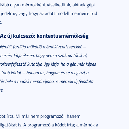
nkább olyan mérnökként viselkedünk, akinek gépi
rjedelme, vagy hogy az adott modell mennyire tud
.
. Az új kulcsszó: kontextusmérnökség
oblémáit fordítja működő mérnöki rendszerekké –
n ezért látja élesen, hogy nem a szakma tűnik el,
oftverfejlesztő kutatója úgy látja, ha a gép már képes
ég több kódot – hanem az, hogyan értse meg azt a
 fér bele a modell memóriájába. A mérnök új feladata
e.
kódot írta. Mi már nem programozói, hanem
lgatókat is. A programozó a kódot írta; a mérnök a