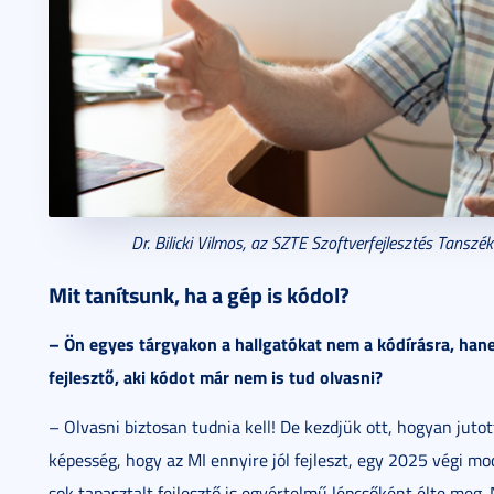
Dr. Bilicki Vilmos, az SZTE Szoftverfejlesztés Tansz
Mit tanítsunk, ha a gép is kódol?
– Ön egyes tárgyakon a hallgatókat nem a kódírásra, hane
fejlesztő, aki kódot már nem is tud olvasni?
– Olvasni biztosan tudnia kell! De kezdjük ott, hogyan jutot
képesség, hogy az MI ennyire jól fejleszt, egy 2025 végi mo
sok tapasztalt fejlesztő is egyértelmű lépcsőként élte meg