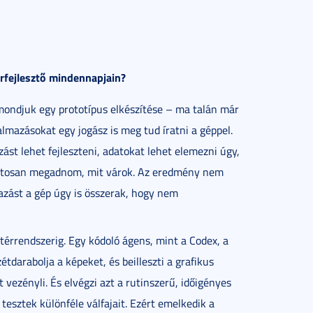
erfejlesztő mindennapjain?
 mondjuk egy prototípus elkészítése – ma talán már
almazásokat egy jogász is meg tud íratni a géppel.
st lehet fejleszteni, adatokat lehet elemezni úgy,
ntosan megadnom, mit várok. Az eredmény nem
zást a gép úgy is összerak, hogy nem
áttérrendszerig. Egy kódoló ágens, mint a Codex, a
étdarabolja a képeket, és beilleszti a grafikus
ezényli. És elvégzi azt a rutinszerű, időigényes
tesztek különféle válfajait. Ezért emelkedik a