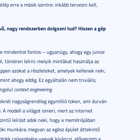
lép erre a másik szintre: inkább tervezni kell,
vő, nagy rendszerben dolgozni tud? Hiszen a gép
te mindenhol fontos – ugyanúgy, ahogy egy junior
ól, tömören leírni: melyik mintákat használja az
éppen azokat a részleteket, amelyek kellenek neki,
 mint ahogy eddig. Ez egyáltalán nem triviális;
angolul
context engineering
.
eknél nagyságrendileg egymillió token, ami durván
 A modell a világot ismeri, mert az internet
szintű leírást adok neki, hogy a memóriájában
öki munkára: megvan az egész épület áttekintő
sblokk csövezésére vagyok kíváncsi, előveszem a