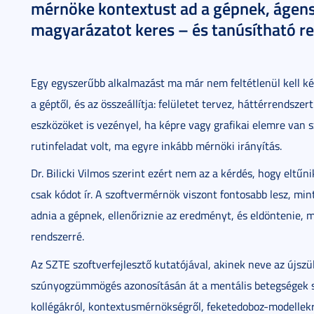
mérnöke kontextust ad a gépnek, ágensek
magyarázatot keres – és tanúsítható re
Egy egyszerűbb alkalmazást ma már nem feltétlenül kell ké
a géptől, és az összeállítja: felületet tervez, háttérrendsze
eszközöket is vezényel, ha képre vagy grafikai elemre va
rutinfeladat volt, ma egyre inkább mérnöki irányítás.
Dr. Bilicki Vilmos szerint ezért nem az a kérdés, hogy eltűn
csak kódot ír. A szoftvermérnök viszont fontosabb lesz, mint
adnia a gépnek, ellenőriznie az eredményt, és eldöntenie, m
rendszerré.
Az SZTE szoftverfejlesztő kutatójával, akinek neve az újsz
szúnyogzümmögés azonosításán át a mentális betegségek s
kollégákról, kontextusmérnökségről, feketedoboz-modellekrő