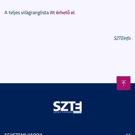
itt érhető el
A teljes világranglista
.
SZTEinfo
EGYETEMI KAROK