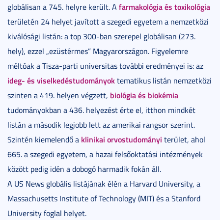
farmakológia és toxikológia
globálisan a 745. helyre került. A
területén 24 helyet javított a szegedi egyetem a nemzetközi
kiválósági listán: a top 300-ban szerepel globálisan (273.
hely), ezzel „ezüstérmes” Magyarországon. Figyelemre
méltóak a Tisza-parti universitas további eredményei is: az
ideg- és viselkedéstudományok
tematikus listán nemzetközi
biológia és biokémia
szinten a 419. helyen végzett,
tudományokban a 436. helyezést érte el, itthon mindkét
listán a második legjobb lett az amerikai rangsor szerint.
klinikai orvostudományi
Szintén kiemelendő a
terület, ahol
665. a szegedi egyetem, a hazai felsőoktatási intézmények
között pedig idén a dobogó harmadik fokán áll.
A US News globális listájának élén a Harvard University, a
Massachusetts Institute of Technology (MIT) és a Stanford
University foglal helyet.