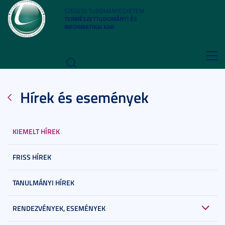
SZEGEDI TUDOMÁNYEGYETEM
TERMÉSZETTUDOMÁNYI ÉS
INFORMATIKAI KAR
Toggl
navig
Hírek és események
KIEMELT HÍREK
FRISS HÍREK
TANULMÁNYI HÍREK
RENDEZVÉNYEK, ESEMÉNYEK