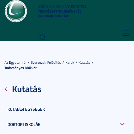
SZEGEDI TUDOMÁNYEGYETEM
TERMÉSZETTUDOMÁNYI ÉS
INFORMATIKAI KAR
Toggl
navig
Az Egyetemről
Szervezeti Felépítés
Karok
Kutatás
Tudományos Diákkör
Kutatás
KUTATÁSI EGYSÉGEK
DOKTORI ISKOLÁK