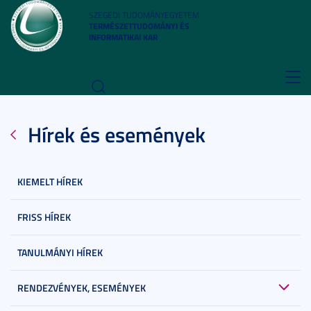
SZEGEDI TUDOMÁNYEGYETEM
TERMÉSZETTUDOMÁNYI ÉS
INFORMATIKAI KAR
Toggl
navig
Hírek és események
KIEMELT HÍREK
FRISS HÍREK
TANULMÁNYI HÍREK
RENDEZVÉNYEK, ESEMÉNYEK