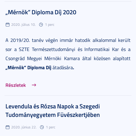
„Mérnök” Diploma Díj 2020
2020. július 10.
1 perc
A 2019/20. tanév végén immár hatodik alkalommal került
sor a SZTE Természettudományi és Informatikai Kar és a
Csongrád Megyei Mérnöki Kamara által közösen alapított
„Mérnök”
Diploma Díj
.
átadására
Részletek
Levendula és Rózsa Napok a Szegedi
Tudományegyetem Füvészkertjében
2020. június 22.
1 perc