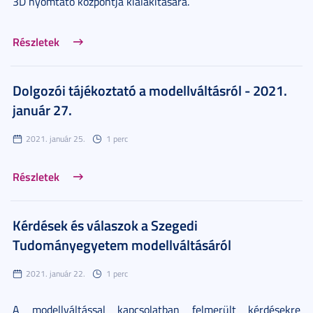
3D nyomtató központja kialakítására.
Részletek
Dolgozói tájékoztató a modellváltásról - 2021.
január 27.
2021. január 25.
1 perc
Részletek
Kérdések és válaszok a Szegedi
Tudományegyetem modellváltásáról
2021. január 22.
1 perc
A modellváltással kapcsolatban felmerült kérdésekre