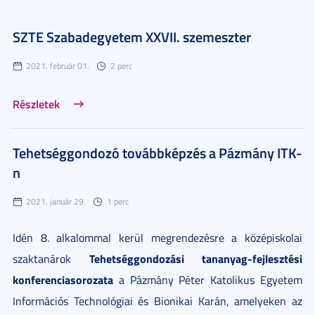
SZTE Szabadegyetem XXVII. szemeszter
2021. február 01.
2 perc
Részletek
Tehetséggondozó továbbképzés a Pázmány ITK-
n
2021. január 29.
1 perc
Idén 8. alkalommal kerül megrendezésre a középiskolai
Tehetséggondozási tananyag-fejlesztési
szaktanárok
konferenciasorozata
a Pázmány Péter Katolikus Egyetem
Információs Technológiai és Bionikai Karán, amelyeken az