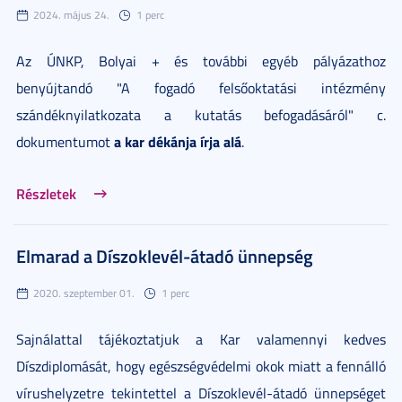
2024. május 24.
1 perc
Az ÚNKP, Bolyai + és további egyéb pályázathoz
benyújtandó "A fogadó felsőoktatási intézmény
szándéknyilatkozata a kutatás befogadásáról" c.
a kar dékánja írja alá
dokumentumot
.
Részletek
Elmarad a Díszoklevél-átadó ünnepség
2020. szeptember 01.
1 perc
Sajnálattal tájékoztatjuk a Kar valamennyi kedves
Díszdiplomását, hogy egészségvédelmi okok miatt a fennálló
vírushelyzetre tekintettel a Díszoklevél-átadó ünnepséget