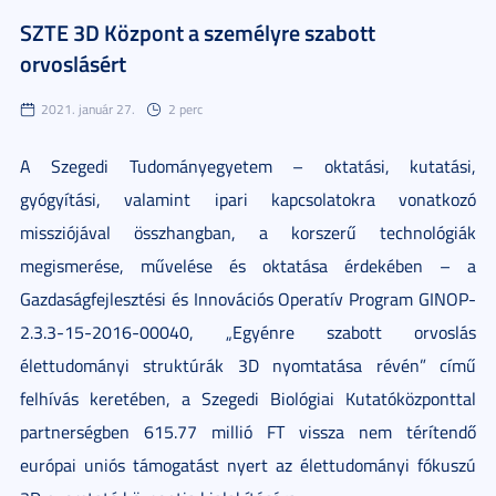
SZTE 3D Központ a személyre szabott
orvoslásért
2021. január 27.
2 perc
A Szegedi Tudományegyetem – oktatási, kutatási,
gyógyítási, valamint ipari kapcsolatokra vonatkozó
missziójával összhangban, a korszerű technológiák
megismerése, művelése és oktatása érdekében – a
Gazdaságfejlesztési és Innovációs Operatív Program GINOP-
2.3.3-15-2016-00040, „Egyénre szabott orvoslás
élettudományi struktúrák 3D nyomtatása révén” című
felhívás keretében, a Szegedi Biológiai Kutatóközponttal
partnerségben 615.77 millió FT vissza nem térítendő
európai uniós támogatást nyert az élettudományi fókuszú