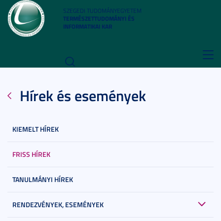
SZEGEDI TUDOMÁNYEGYETEM
TERMÉSZETTUDOMÁNYI ÉS
INFORMATIKAI KAR
Toggl
navig
Hírek és események
KIEMELT HÍREK
FRISS HÍREK
TANULMÁNYI HÍREK
RENDEZVÉNYEK, ESEMÉNYEK